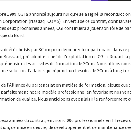
bre 1999
CGI a annoncé aujourd'hui qu'elle a signé la reconductio
Corporation (Nasdaq : COMS). En vertu de ce contrat, dont la vale
 des deux prochaines années, CGI continuera à jouer son rôle de p
que du Nord.
oir été choisis par 3Com pour demeurer leur partenaire dans ce 
an Brassard, président et chef de l'exploitation de CGI. « Durant la
préhension des activités de formation de 3Com. Nous allons nous 
une solution d'affaires qui répond aux besoins de 3Com à long ter
 de l'Alliance du partenariat en matière de formation, ajoute que : 
t parfaitement notre modèle professionnel en favorisant nos vent
ormation de qualité. Nous anticipons avec plaisir le renforcement d
 deux années du contrat, environ 6 000 professionnels en TI recev
lation, de mise en oeuvre, de développement et de maintenance de