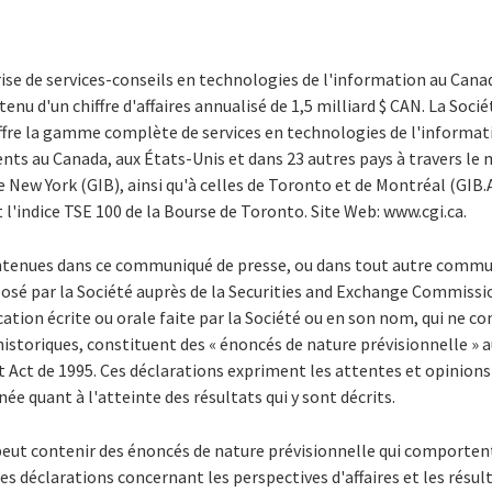
ise de services-conseils en technologies de l'information au Cana
u d'un chiffre d'affaires annualisé de 1,5 milliard $ CAN. La Sociét
ffre la gamme complète de services en technologies de l'informati
lients au Canada, aux États-Unis et dans 23 autres pays à travers le
e New York (GIB), ainsi qu'à celles de Toronto et de Montréal (GIB.A
 l'indice TSE 100 de la Bourse de Toronto. Site Web: www.cgi.ca.
ntenues dans ce communiqué de presse, ou dans tout autre commun
sé par la Société auprès de la Securities and Exchange Commissio
tion écrite ou orale faite par la Société ou en son nom, qui ne 
historiques, constituent des « énoncés de nature prévisionnelle » au
t Act de 1995. Ces déclarations expriment les attentes et opinions 
ée quant à l'atteinte des résultats qui y sont décrits.
ut contenir des énoncés de nature prévisionnelle qui comportent 
 déclarations concernant les perspectives d'affaires et les résult