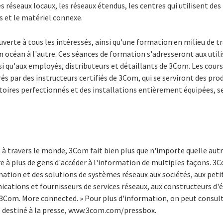
 réseaux locaux, les réseaux étendus, les centres qui utilisent des 
 et le matériel connexe.
uverte à tous les intéressés, ainsi qu'une formation en milieu de t
un océan à l'autre. Ces séances de formation s'adresseront aux util
i qu'aux employés, distributeurs et détaillants de 3Com. Les cours 
és par des instructeurs certifiés de 3Com, qui se serviront des prod
toires perfectionnés et des installations entièrement équipées, s
s à travers le monde, 3Com fait bien plus que n'importe quelle aut
 à plus de gens d'accéder à l'information de multiples façons. 3C
mation et des solutions de systèmes réseaux aux sociétés, aux peti
cations et fournisseurs de services réseaux, aux constructeurs d
 « 3Com. More connected. » Pour plus d'information, on peut consulte
 destiné à la presse, www.3com.com/pressbox.