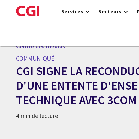
Skip
to
Services
Secteurs
main
content
Centre des médias
COMMUNIQUÉ
CGI SIGNE LA RECONDU
D'UNE ENTENTE D'ENS
TECHNIQUE AVEC 3COM
4 min de lecture