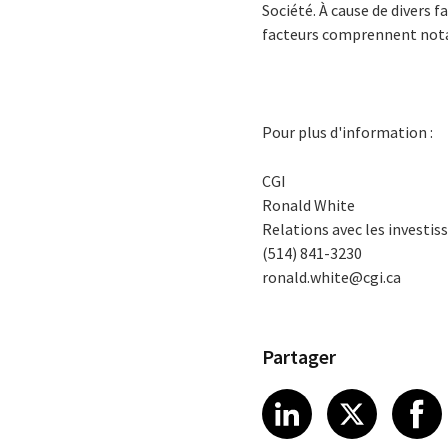
Société. À cause de divers f
facteurs comprennent notam
Pour plus d'information :
CGI
Ronald White
Relations avec les investis
(514) 841-3230
ronald.white@cgi.ca
Partager
Share article
Share art
Shar
LinkedIn
X