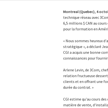
Montreal (Quebec),
4 octo
technique réseau avec 3Com 
6,5 millions $ CAN au cours
pour la formation en Améri
« Nous sommes heureux d'av
stratégique », a déclaré Je
CGI a acquis une bonne com
connaissances pour fournir 
Arlene Levin, de 3Com, chef
relation fructueuse desser
clients et en offrant une f
durée du contrat. »
CGI estime qu'au cours des
matière de vente, d'instal