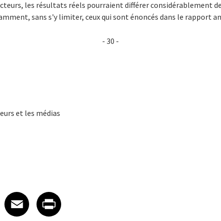
acteurs, les résultats réels pourraient différer considérablement de
ment, sans s'y limiter, ceux qui sont énoncés dans le rapport ann
- 30 -
seurs et les médias
 on LinkedIn
icle on X
e article on Facebook
Share article on Email
Share article on Print
Facebook
Email
Print