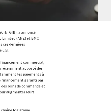
York : GIB), a annoncé
up Limited (ANZ) et BMO
s ces dernières
e CGI.
de financement commercial,
CGI a récemment apporté des
 notamment les paiements à
e financement garanti par
es des bons de commande et
pour augmenter leurs
e chaîne logistique