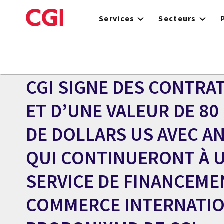
Skip
to
Services
Secteurs
main
content
Centre des médias
COMMUNIQUÉ
CGI SIGNE DES CONTRAT
ET D’UNE VALEUR DE 80
DE DOLLARS US AVEC AN
QUI CONTINUERONT À U
SERVICE DE FINANCEME
COMMERCE INTERNATI