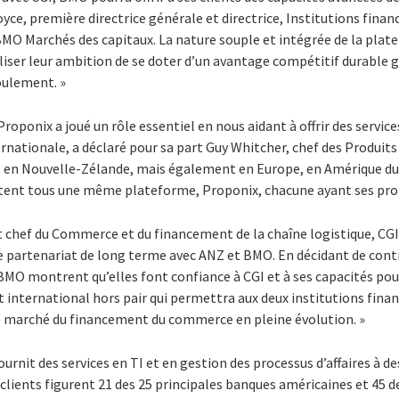
oyce, première directrice générale et directrice, Institutions finan
O Marchés des capitaux. La nature souple et intégrée de la plat
liser leur ambition de se doter d’un avantage compétitif durable 
oulement. »
roponix a joué un rôle essentiel en nous aidant à offrir des servi
nationale, a déclaré pour sa part Guy Whitcher, chef des Produit
et en Nouvelle-Zélande, mais également en Europe, en Amérique d
oitent tous une même plateforme, Proponix, chacune ayant ses pro
t chef du Commerce et du financement de la chaîne logistique, CGI
e partenariat de long terme avec ANZ et BMO. En décidant de conti
MO montrent qu’elles font confiance à CGI et à ses capacités pour
international hors pair qui permettra aux deux institutions finan
le marché du financement du commerce en pleine évolution. »
ournit des services en TI et en gestion des processus d’affaires à de
clients figurent 21 des 25 principales banques américaines et 45 d