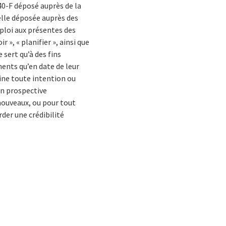
 40-F déposé auprès de la
elle déposée auprès des
ploi aux présentes des
r », « planifier », ainsi que
sert qu’à des fins
ents qu’en date de leur
ine toute intention ou
on prospective
ouveaux, ou pour tout
rder une crédibilité