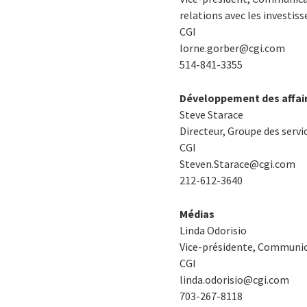
relations avec les investiss
CGI
lorne.gorber@cgi.com
514-841-3355
Développement des affai
Steve Starace
Directeur, Groupe des serv
CGI
Steven.Starace@cgi.com
212-612-3640
Médias
Linda Odorisio
Vice-présidente, Communic
CGI
linda.odorisio@cgi.com
703-267-8118