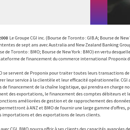
 2008
Le Groupe CGI inc. (Bourse de Toronto : GIB.A; Bourse de New 
’ententes de sept ans avec Australia and New Zealand Banking Gro
se de Toronto : BMO; Bourse de New York : BMO) en vertu desquelle
 plateforme de financement du commerce international Proponix d
O se servent de Proponix pour traiter toutes leurs transactions 
rer leur service à la clientèle et leur efficacité opérationnelle. 
s de financement de la chaîne logistique, qui prendra en charge
ent des exportations, le financement des comptes débiteurs et l
s fonctions améliorées de gestion et de rapprochement des donné
s permettront à ANZ et BMO de fournir une large gamme d’offres, 
 importations et des exportations de leurs clients.
 avec CGI, BMO pourra offrir à ses clients des capacités avancées d