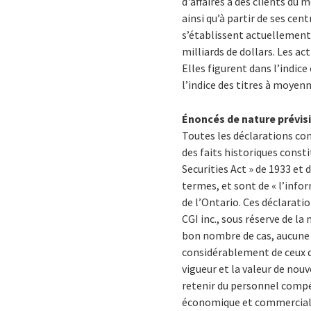
d'affaires à des clients du 
ainsi qu’à partir de ses ce
s’établissent actuellement 
milliards de dollars. Les ac
Elles figurent dans l’indic
l’indice des titres à moyenn
Énoncés de nature prévis
Toutes les déclarations c
des faits historiques consti
Securities Act » de 1933 et 
termes, et sont de « l’infor
de l’Ontario. Ces déclarati
CGI inc., sous réserve de la
bon nombre de cas, aucune e
considérablement de ceux q
vigueur et la valeur de nouv
retenir du personnel compét
économique et commerciale;