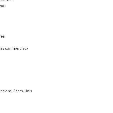
eurs
res
ices commerciaux
ations, États-Unis