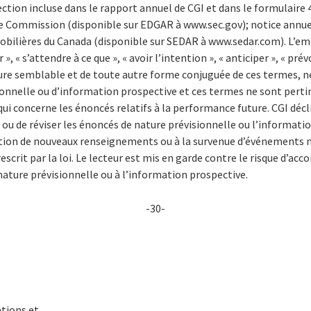
rection incluse dans le rapport annuel de CGI et dans le formulaire
ge Commission (disponible sur EDGAR à www.sec.gov); notice annu
bilières du Canada (disponible sur SEDAR à www.sedar.com). L’em
, « s’attendre à ce que », « avoir l’intention », « anticiper », « prévoi
re semblable et de toute autre forme conjuguée de ces termes, ne 
onnelle ou d’information prospective et ces termes ne sont pertin
i concerne les énoncés relatifs à la performance future. CGI décl
 ou de réviser les énoncés de nature prévisionnelle ou l’informati
tion de nouveaux renseignements ou à la survenue d’événements n
escrit par la loi. Le lecteur est mis en garde contre le risque d’acco
nature prévisionnelle ou à l’information prospective.
-30-
tions et