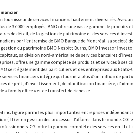
inancier
 fournisseur de services financiers hautement diversifiés. Avec un 
 plus de 37 000 employés, BMO offre une vaste gamme de produits et
ires de détail, de la gestion de patrimoine et des services d’inv
canadiens par l’entremise de BMO Banque de Montréal, sa société de
 de gestion du patrimoine BMO Nesbitt Burns, BMO Investor Investo
pitaux, sa division nord-américaine de services bancaires d’inves
eprises, offre une gamme complète de produits et services à ses c
BMO sert également des particuliers et des entreprises aux États-
services financiers intégré qui fournit à plus d’un million de parti
vices de prêt, d’investissement, de planification financière, d’admi
e « family office » et de transfert de richesse.
I inc. figure parmi les plus importantes entreprises indépendante
on (TI) et en gestion des processus d’affaires dans le monde. CGI et
rofessionnels. CGI offre la gamme complète des services en TI et 