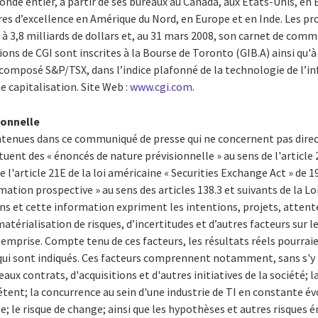
monde entier, à partir de ses bureaux au Canada, aux États-Unis, en 
ntres d’excellence en Amérique du Nord, en Europe et en Inde. Les pr
à 3,8 milliards de dollars et, au 31 mars 2008, son carnet de comm
tions de CGI sont inscrites à la Bourse de Toronto (GIB.A) ainsi qu'à
e composé S&P/TSX, dans l’indice plafonné de la technologie de l’
e capitalisation. Site Web :
www.cgi.com
.
ionnelle
ontenues dans ce communiqué de presse qui ne concernent pas dir
tuent des « énoncés de nature prévisionnelle » au sens de l'article 
de l'article 21E de la loi américaine « Securities Exchange Act » de 
mation prospective » au sens des articles 138.3 et suivants de la Lo
ons et cette information expriment les intentions, projets, atten
 matérialisation de risques, d’incertitudes et d’autres facteurs sur l
mprise. Compte tenu de ces facteurs, les résultats réels pourraie
ui sont indiqués. Ces facteurs comprennent notamment, sans s'y l
eaux contrats, d'acquisitions et d'autres initiatives de la société; l
ent; la concurrence au sein d'une industrie de TI en constante év
 le risque de change; ainsi que les hypothèses et autres risques