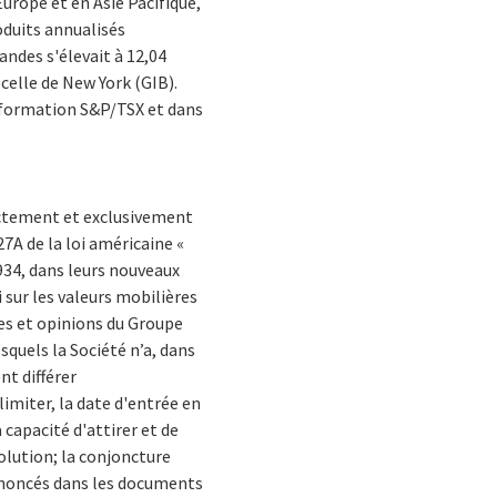
Europe et en Asie Pacifique,
oduits annualisés
andes s'élevait à 12,04
 celle de New York (GIB).
information S&P/TSX et dans
ectement et exclusivement
27A de la loi américaine «
1934, dans leurs nouveaux
i sur les valeurs mobilières
tes et opinions du Groupe
esquels la Société n’a, dans
nt différer
imiter, la date d'entrée en
a capacité d'attirer et de
olution; la conjoncture
 énoncés dans les documents