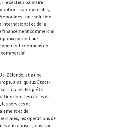
r le secteur bancaire
opérations commerciales,
 Proponix est une solution
international et de la
 de financement commercial
 Proponix permet aux
éveloppement communs en
t commercial.
lle-Zélande, et a une
rope, ainsi qu’aux États-
 patrimoine, les prêts
ation dont les cartes de
 les services de
paiement et de
erciales, les opérations de
es entreprises, ainsi que