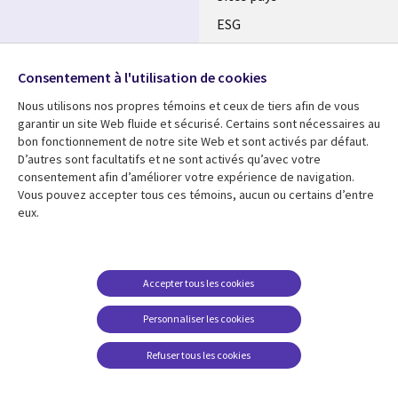
ESG
Nos bureaux
Suivez-nous
Consentement à l'utilisation de cookies
Fusions
Nous utilisons nos propres témoins et ceux de tiers afin de vous
Social
Salle de presse
garantir un site Web fluide et sécurisé. Certains sont nécessaires au
Media
bon fonctionnement de notre site Web et sont activés par défaut.
Global
D’autres sont facultatifs et ne sont activés qu’avec votre
FR
consentement afin d’améliorer votre expérience de navigation.
Ressources
Support
Vous pouvez accepter tous ces témoins, aucun ou certains d’entre
eux.
Articles
Accessibilité
Blogues
Données Personnelles
Études de cas
Restrictions et
Accepter tous les cookies
conditions juridiques
Événements
Personnaliser les cookies
Carrières FAQ
Baladodiffusions
Centre de gestion des
Refuser tous les cookies
Vidéos
témoins
En voir plus