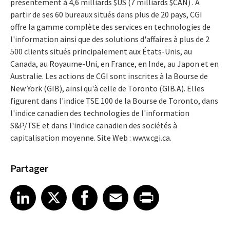
présentement à 4,6 milliards $US (7 milliards $CAN) . À
partir de ses 60 bureaux situés dans plus de 20 pays, CGI
offre la gamme complète des services en technologies de
l'information ainsi que des solutions d'affaires à plus de 2
500 clients situés principalement aux États-Unis, au
Canada, au Royaume-Uni, en France, en Inde, au Japon et en
Australie. Les actions de CGI sont inscrites à la Bourse de
New York (GIB), ainsi qu'à celle de Toronto (GIB.A). Elles
figurent dans l'indice TSE 100 de la Bourse de Toronto, dans
l'indice canadien des technologies de l'information
S&P/TSE et dans l'indice canadien des sociétés à
capitalisation moyenne. Site Web : www.cgi.ca.
Partager
Share article on LinkedIn
Share article on X
Share article on Facebook
Share article on Email
Share article on Print
LinkedIn
X
Facebook
Email
Print