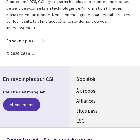
Fondée en 1976, CGI figure parmi les plus importantes entreprises
de services-conseils en technologie de l’information (TI) et en
management au monde. Nous sommes guidés par les faits et axés
sur les résultats afin d’accélérer le rendement de vos
investissements.
En savoir plus
© 2026 CGI inc.
En savoir plus sur CGI
Société
À propos
Pour ne rien manquer
Alliances
Abonnement
Sites pays
ESG
Nos bureaux
Suivez-nous
Consentement à l'utilisation de cookies