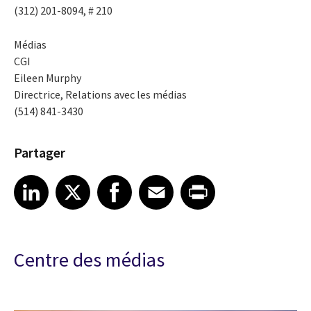
(312) 201-8094, # 210
Médias
CGI
Eileen Murphy
Directrice, Relations avec les médias
(514) 841-3430
Partager
Share article on LinkedIn
Share article on X
Share article on Facebook
Share article on Email
Share article on Print
LinkedIn
X
Facebook
Email
Print
Centre des médias