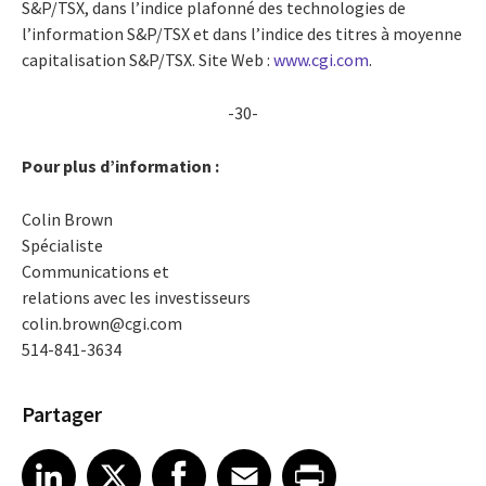
S&P/TSX, dans l’indice plafonné des technologies de
l’information S&P/TSX et dans l’indice des titres à moyenne
capitalisation S&P/TSX. Site Web :
www.cgi.com
.
-30-
Pour plus d’information :
Colin Brown
Spécialiste
Communications et
relations avec les investisseurs
colin.brown@cgi.com
514-841-3634
Partager
Share article on LinkedIn
Share article on X
Share article on Facebook
Share article on Email
Share article on Print
LinkedIn
X
Facebook
Email
Print