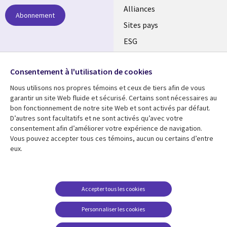
Alliances
Abonnement
Sites pays
ESG
Nos bureaux
Suivez-nous
Consentement à l'utilisation de cookies
Fusions
Nous utilisons nos propres témoins et ceux de tiers afin de vous
Social
Salle de presse
garantir un site Web fluide et sécurisé. Certains sont nécessaires au
Media
bon fonctionnement de notre site Web et sont activés par défaut.
Global
D’autres sont facultatifs et ne sont activés qu’avec votre
FR
consentement afin d’améliorer votre expérience de navigation.
Ressources
Support
Vous pouvez accepter tous ces témoins, aucun ou certains d’entre
eux.
Articles
Accessibilité
Blogues
Données Personnelles
Études de cas
Restrictions et
Accepter tous les cookies
conditions juridiques
Événements
Personnaliser les cookies
Carrières FAQ
Baladodiffusions