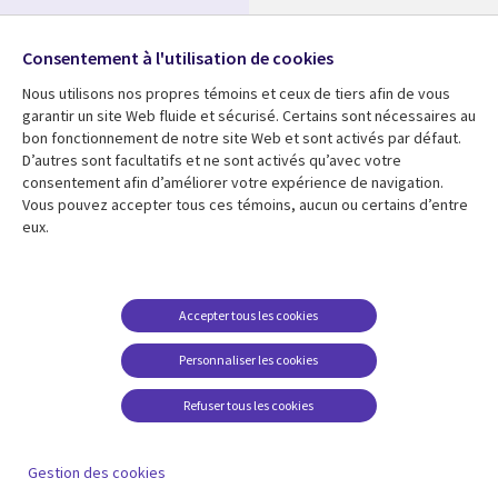
Nos bureaux
Suivez-nous
Consentement à l'utilisation de cookies
Fusions
Nous utilisons nos propres témoins et ceux de tiers afin de vous
Social
Salle de presse
garantir un site Web fluide et sécurisé. Certains sont nécessaires au
Media
bon fonctionnement de notre site Web et sont activés par défaut.
Global
D’autres sont facultatifs et ne sont activés qu’avec votre
FR
consentement afin d’améliorer votre expérience de navigation.
Ressources
Support
Vous pouvez accepter tous ces témoins, aucun ou certains d’entre
eux.
Articles
Accessibilité
Blogues
Données Personnelles
Études de cas
Restrictions et
Accepter tous les cookies
conditions juridiques
Événements
Personnaliser les cookies
Carrières FAQ
Baladodiffusions
Centre de gestion des
Refuser tous les cookies
Vidéos
témoins
En voir plus
Gestion des cookies