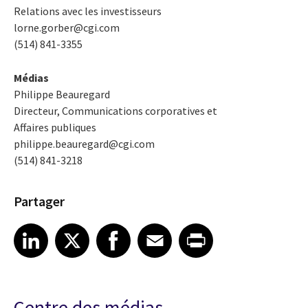
Relations avec les investisseurs
lorne.gorber@cgi.com
(514) 841-3355
Médias
Philippe Beauregard
Directeur, Communications corporatives et
Affaires publiques
philippe.beauregard@cgi.com
(514) 841-3218
Partager
Share article on LinkedIn
Share article on X
Share article on Facebook
Share article on Email
Share article on Print
LinkedIn
X
Facebook
Email
Print
Centre des médias