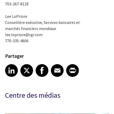
703-267-8118
Lee LoPriore
Conseillère exécutive, Services bancaires et
marchés financiers mondiaux
lee.lopriore@cgi.com
770-335-4606
Partager
Share article on LinkedIn
Share article on X
Share article on Facebook
Share article on Email
Share article on Print
LinkedIn
X
Facebook
Email
Print
Centre des médias