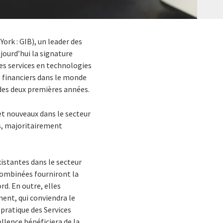
ork : GIB), un leader des
jourd’hui la signature
es services en technologies
 financiers dans le monde
s des deux premières années.
 et nouveaux dans le secteur
ls, majoritairement
xistantes dans le secteur
combinées fourniront la
rd. En outre, elles
ent, qui conviendra le
 pratique des Services
llence bénéficiera de la