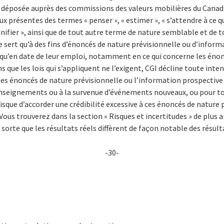
e déposée auprès des commissions des valeurs mobilières du Canad
 présentes des termes « penser », « estimer », « s’attendre à ce que 
planifier », ainsi que de tout autre terme de nature semblable et de
 sert qu’à des fins d’énoncés de nature prévisionnelle ou d’inform
qu’en date de leur emploi, notamment en ce qui concerne les énonc
 que les lois qui s’appliquent ne l’exigent, CGI décline toute inte
r les énoncés de nature prévisionnelle ou l’information prospecti
nseignements ou à la survenue d’événements nouveaux, ou pour tou
risque d’accorder une crédibilité excessive à ces énoncés de nature 
Vous trouverez dans la section « Risques et incertitudes » de plu
n sorte que les résultats réels diffèrent de façon notable des résu
-30-