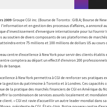
rs 2009
Groupe CGI inc. (Bourse de Toronto : GIB.A; Bourse de New Y
 l’information et en gestion des processus d’affaires, a annoncé au
ue d’investissement d’envergure internationale pour lui fournir l
es au soutien de divers composants de ses plateformes de marchés
t atteindra entre 75 millions et 100 millions de dollars US au cour
eau centre d’excellence à New York pour servir des clients établis
 centre comptera au départ un effectif d’environ 200 professionne
s de banque.
excellence à New York permettra à CGI de renforcer ses pratiques e
de la gestion du patrimoine à Toronto et à Londres. Ces capacités 
nue de la pratique des marchés financiers de CGI en Amérique du No
’offrir la combinaison de services assurés localement et mondialem
client. « CGI est ravie d’accueillir un autre leader mondial dans sa
 Morea, présidente de CGI, États-Unis. Notre nouveau centre d’exce