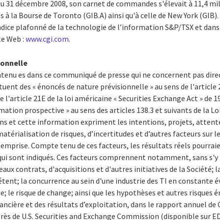
, au 31 décembre 2008, son carnet de commandes s'élevait à 11,4 mill
s à la Bourse de Toronto (GIB.A) ainsi qu'à celle de New York (GIB). 
ice plafonné de la technologie de l’information S&P/TSX et dans l
te Web :
www.cgi.com
.
ionnelle
ntenu es dans ce communiqué de presse qui ne concernent pas dir
tuent des « énoncés de nature prévisionnelle » au sens de l'article 
de l'article 21E de la loi américaine « Securities Exchange Act » de 
mation prospective » au sens des articles 138.3 et suivants de la Lo
ons et cette information expriment les intentions, projets, atten
 matérialisation de risques, d’incertitudes et d’autres facteurs sur l
mprise. Compte tenu de ces facteurs, les résultats réels pourraie
ui sont indiqués. Ces facteurs comprennent notamment, sans s'y l
eaux contrats, d'acquisitions et d'autres initiatives de la Société; l
ent; la concurrence au sein d'une industrie des TI en constante é
le risque de change; ainsi que les hypothèses et autres risques é
nancière et des résultats d’exploitation, dans le rapport annuel de 
rès de U.S. Securities and Exchange Commission (disponible sur E