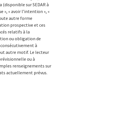
a (disponible sur SEDAR à
», « avoir l’intention », «
 toute autre forme
ation prospective et ces
és relatifs à la
ntion ou obligation de
ve consécutivement à
t autre motif. Le lecteur
prévisionnelle ou à
s amples renseignements sur
ltats actuellement prévus.