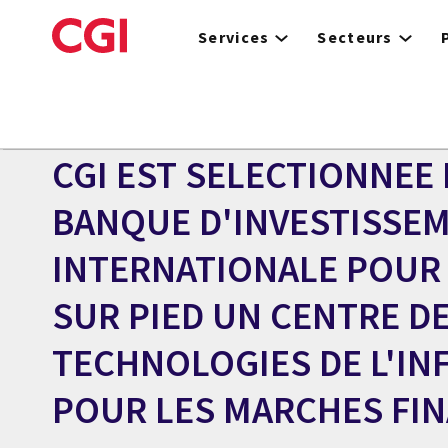
Skip
to
Services
Secteurs
main
content
Centre des médias
COMMUNIQUÉ
CGI EST SELECTIONNEE
BANQUE D'INVESTISSE
INTERNATIONALE POUR
SUR PIED UN CENTRE D
TECHNOLOGIES DE L'I
POUR LES MARCHES FI