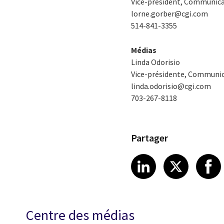
Vice-président, Communicat
lorne.gorber@cgi.com
514-841-3355
Médias
Linda Odorisio
Vice-présidente, Communic
linda.odorisio@cgi.com
703-267-8118
Partager
Share article
Share art
Shar
LinkedIn
X
Centre des médias