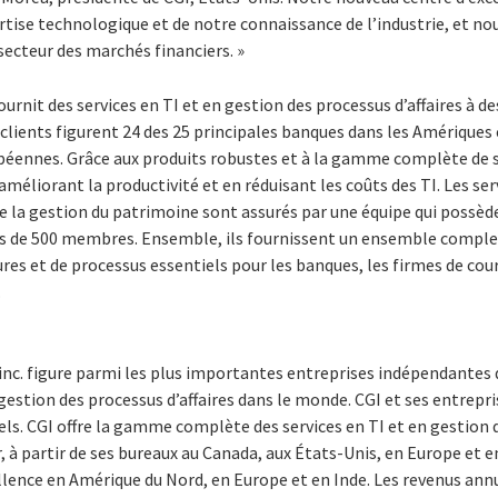
tise technologique et de notre connaissance de l’industrie, et no
 secteur des marchés financiers. »
ournit des services en TI et en gestion des processus d’affaires à de
clients figurent 24 des 25 principales banques dans les Amériques 
ennes. Grâce aux produits robustes et à la gamme complète de se
améliorant la productivité et en réduisant les coûts des TI. Les ser
e la gestion du patrimoine sont assurés par une équipe qui possèd
s de 500 membres. Ensemble, ils fournissent un ensemble complet
ures et de processus essentiels pour les banques, les firmes de cou
.
inc. figure parmi les plus importantes entreprises indépendantes 
 gestion des processus d’affaires dans le monde. CGI et ses entrepri
ls. CGI offre la gamme complète des services en TI et en gestion d
 à partir de ses bureaux au Canada, aux États-Unis, en Europe et en 
ellence en Amérique du Nord, en Europe et en Inde. Les revenus annu