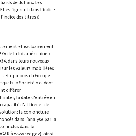
iards de dollars. Les
Elles figurent dans l’indice
’indice des titres à
ectement et exclusivement
27A de la loi américaine «
1934, dans leurs nouveaux
i sur les valeurs mobilières
tes et opinions du Groupe
esquels la Société n’a, dans
nt différer
imiter, la date d'entrée en
a capacité d'attirer et de
volution; la conjoncture
noncés dans l’analyse par la
CGI inclus dans le
DGAR à www.sec.gov), ainsi