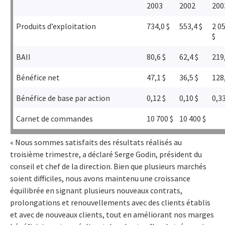
2003
2002
200
Produits d’exploitation
734,0 $
553,4 $
2 0
$
BAII
80,6 $
62,4 $
219
Bénéfice net
47,1 $
36,5 $
128
Bénéfice de base par action
0,12 $
0,10 $
0,33
Carnet de commandes
10 700 $
10 400 $
« Nous sommes satisfaits des résultats réalisés au
troisième trimestre, a déclaré Serge Godin, président du
conseil et chef de la direction. Bien que plusieurs marchés
soient difficiles, nous avons maintenu une croissance
équilibrée en signant plusieurs nouveaux contrats,
prolongations et renouvellements avec des clients établis
et avec de nouveaux clients, tout en améliorant nos marges