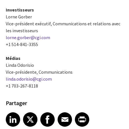
Investisseurs
Lorne Gorber
Vice-président exécutif, Communications et relations avec
les investisseurs
lorne.gorber@cgi.com
+1 514-841-3355
Médias
Linda Odorisio
Vice-présidente, Communications
linda.odorisio@cgi.com
+1 703-267-8118
Partager
Share article on LinkedIn
Share article on X
Share article on Facebook
Share article on Email
Share article on Print
LinkedIn
X
Facebook
Email
Print