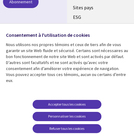
Abonnement
Sites pays
ESG
Nos bureaux
Suivez-nous
Consentement à l'utilisation de cookies
Fusions
Nous utilisons nos propres témoins et ceux de tiers afin de vous
Social
Salle de presse
garantir un site Web fluide et sécurisé. Certains sont nécessaires au
Media
bon fonctionnement de notre site Web et sont activés par défaut.
Global
D’autres sont facultatifs et ne sont activés qu’avec votre
FR
consentement afin d’améliorer votre expérience de navigation.
Ressources
Support
Vous pouvez accepter tous ces témoins, aucun ou certains d’entre
eux.
Articles
Accessibilité
Blogues
Données Personnelles
Études de cas
Restrictions et
Accepter tous les cookies
conditions juridiques
Événements
Personnaliser les cookies
Carrières FAQ
Baladodiffusions
Centre de gestion des
Refuser tous les cookies
Vidéos