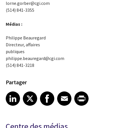
lorne.gorber@cgi.com
(514) 841-3355
Médias :
Philippe Beauregard
Directeur, affaires
publiques
philippe.beauregard@cgi.com
(514) 841-3218
Partager
Share article on LinkedIn
Share article on X
Share article on Facebook
Share article on Email
Share article on Print
LinkedIn
X
Facebook
Email
Print
Centre des médias