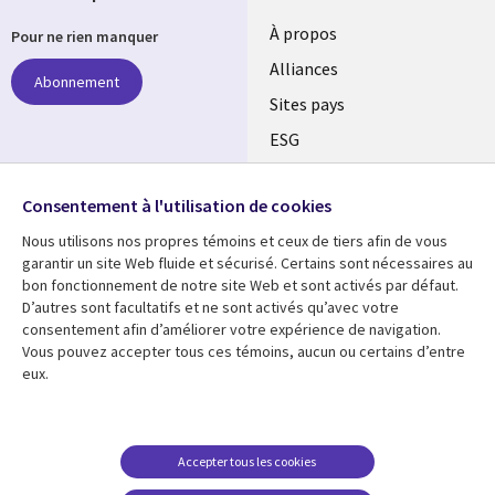
À propos
Pour ne rien manquer
Alliances
Abonnement
Sites pays
ESG
Nos bureaux
Suivez-nous
Consentement à l'utilisation de cookies
Fusions
Nous utilisons nos propres témoins et ceux de tiers afin de vous
Social
Salle de presse
garantir un site Web fluide et sécurisé. Certains sont nécessaires au
Media
bon fonctionnement de notre site Web et sont activés par défaut.
Global
D’autres sont facultatifs et ne sont activés qu’avec votre
FR
consentement afin d’améliorer votre expérience de navigation.
Ressources
Support
Vous pouvez accepter tous ces témoins, aucun ou certains d’entre
eux.
Articles
Accessibilité
Blogues
Données Personnelles
Études de cas
Restrictions et
Accepter tous les cookies
conditions juridiques
Événements