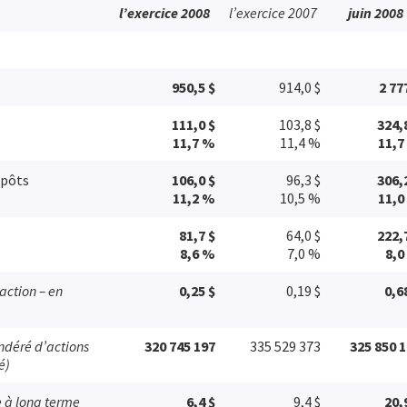
l’exercice 2008
l’exercice 2007
juin 2008
950,5 $
914,0 $
2 77
111,0 $
103,8 $
324,
11,7 %
11,4 %
11,7
mpôts
106,0 $
96,3 $
306,
11,2 %
10,5 %
11,0
81,7 $
64,0 $
222,
8,6 %
7,0 %
8,0
action – en
0,25 $
0,19 $
0,6
déré d’actions
320 745 197
335 529 373
325 850 
é)
te à long terme
6,4 $
9,4 $
20,