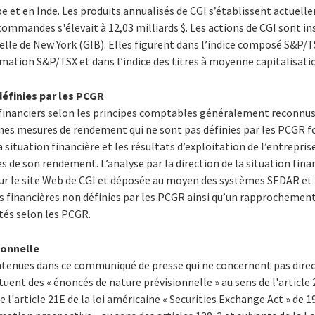
 et en Inde. Les produits annualisés de CGI s’établissent actuellem
commandes s'élevait à 12,03 milliards $. Les actions de CGI sont in
celle de New York (GIB). Elles figurent dans l’indice composé S&P/T
rmation S&P/TSX et dans l’indice des titres à moyenne capitalisati
éfinies par les PCGR
 financiers selon les principes comptables généralement reconnus
ines mesures de rendement qui ne sont pas définies par les PCGR 
la situation financière et les résultats d’exploitation de l’entrepris
 de son rendement. L’analyse par la direction de la situation finan
sur le site Web de CGI et déposée au moyen des systèmes SEDAR 
s financières non définies par les PCGR ainsi qu’un rapprochement
tés selon les PCGR.
ionnelle
ontenues dans ce communiqué de presse qui ne concernent pas dir
tuent des « énoncés de nature prévisionnelle » au sens de l'article 
de l'article 21E de la loi américaine « Securities Exchange Act » de 