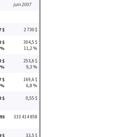
juin 2007
7 $
2 730 $
8 $
304,5 $
 %
11,2 %
2 $
253,6 $
 %
9,3 %
7 $
169,6 $
 %
6,8 %
8 $
0,55 $
193
333 414 858
9 $
33,5 $