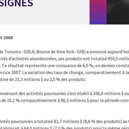
SIGNÉS
let 2008
de Toronto : GIB.A; Bourse de New York : GIB) a annoncé aujourd’hui 
tirés d’activités abandonnées, ses produits ont totalisé 950,5 mill
8. Ce résultat représente une croissance de 6,5 %, en devises const
xercice 2007. La variation des taux de change, comparativement à 
tive de 23,3 millions $ ou 2,5 % des produits.
venant des activités poursuivies s’est établi à 106,0 millions $ ou
 de 10,1 % comparativement à 96,3 millions $ pour la période corr
ivités poursuivies a totalisé 81,7 millions $ (8,6 % des produits) a
s’établissait à 64,0 millions $ (7,0 % des produits) pour la même pér