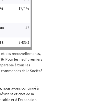
 %
17,7 %
48
42
6 $
2 435 $
s et des renouvellements,
4 %. Pour les neuf premiers
omparable à tous les
de commandes de la Société
le, nous avons continué à
ésident et chef de la
ntable et à l’expansion