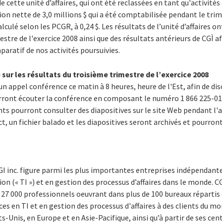
de cette unité d’affaires, qui ont été reclassées en tant qu'activit
 nette de 3,0 millions $ qui a été comptabilisée pendant le trime
alculé selon les PCGR, à 0,24 $. Les résultats de l’unité d’affaires o
estre de l'exercice 2008 ainsi que des résultats antérieurs de CGÌ 
aratif de nos activités poursuivies.
ur les résultats du troisième trimestre de l’exercice 2008
un appel conférence ce matin à 8 heures, heure de l'Est, afin de dis
ront écouter la conférence en composant le numéro 1 866 225-0198
ants pourront consulter des diapositives sur le site Web pendant l'a
t, un fichier balado et les diapositives seront archivés et pourron
I inc. figure parmi les plus importantes entreprises indépendante
on (« TI ») et en gestion des processus d’affaires dans le monde. C
 27 000 professionnels oeuvrant dans plus de 100 bureaux répartis d
 en TI et en gestion des processus d'affaires à des clients du mon
-Unis, en Europe et en Asie-Pacifique, ainsi qu’à partir de ses cen