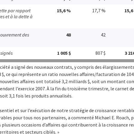
ette par rapport
15,6 %
17,7 %
15,6
s et à la dette à
couvrement des
48
42
 signés
1 005 $
807 $
3 21
ociété a signé des nouveaux contrats, y compris des élargissement
d $, ce qui représente un ratio nouvelles affaires/facturation de 10
 nouvelles affaires ont totalisé 3,2 milliards $, soit un montant c
ndant l’exercice 2007. À la fin du troisième trimestre, le carnet 
 soit 3,1 fois les produits annualisés.
ssentiel et sur l’exécution de notre stratégie de croissance rentab
rables pour tous nos partenaires, a commenté Michael E. Roach, pr
 plusieurs occasions d’affaires qui contribueront à la croissance re
ritoires et secteurs ciblés. »