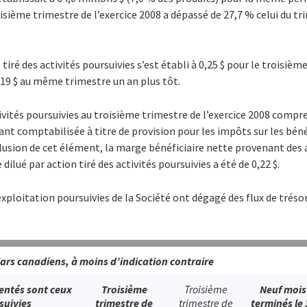
roisième trimestre de l’exercice 2008 a dépassé de 27,7 % celui du 
 tiré des activités poursuivies s’est établi à 0,25 $ pour le troisièm
9 $ au même trimestre un an plus tôt.
tivités poursuivies au troisième trimestre de l’exercice 2008 com
vant comptabilisée à titre de provision pour les impôts sur les béné
xclusion de cet élément, la marge bénéficiaire nette provenant des a
 dilué par action tiré des activités poursuivies a été de 0,22 $.
d’exploitation poursuivies de la Société ont dégagé des flux de tréso
lars canadiens, à moins d’indication contraire
sentés sont ceux
Troisième
Troisième
Neuf mois
suivies
trimestre de
trimestre de
terminés le 