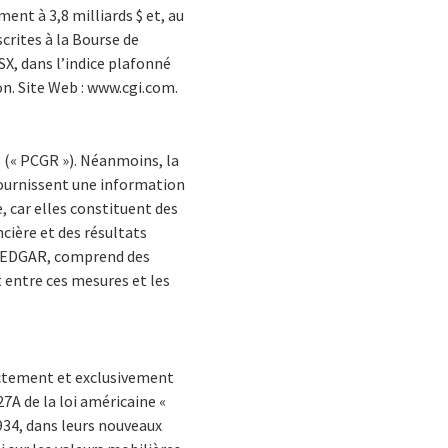
ent à 3,8 milliards $ et, au
scrites à la Bourse de
SX, dans l’indice plafonné
on. Site Web : www.cgi.com.
 (« PCGR »). Néanmoins, la
fournissent une information
e, car elles constituent des
cière et des résultats
et EDGAR, comprend des
 entre ces mesures et les
ectement et exclusivement
27A de la loi américaine «
1934, dans leurs nouveaux