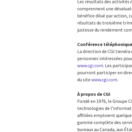
Les résultats des activités 
comprennent une dévaluation
bénéfice dilué par action, c
résultats du troisième trim
justesse du rendement comp
Conférence téléphonique s
La direction de CGI tiendra 
personnes intéressées pour
www.cgi.com
. Les particip
pourront participer en direc
du site
www.cgi.com
.
À propos de CGI
Fondé en 1976, le Groupe CG
technologies de l’informati
affiliées emploient quelque
gamme complète des services
bureaux au Canada, aux États