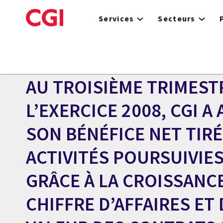
Skip
to
Services
Secteurs
main
content
Centre des médias
COMMUNIQUÉ
AU TROISIÈME TRIMEST
L’EXERCICE 2008, CGI 
SON BÉNÉFICE NET TIRÉ
ACTIVITÉS POURSUIVIES
GRÂCE À LA CROISSANC
CHIFFRE D’AFFAIRES ET 