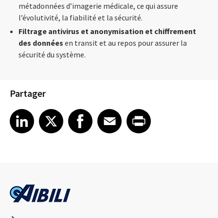
métadonnées d’imagerie médicale, ce qui assure
l’évolutivité, la fiabilité et la sécurité.
Filtrage antivirus et anonymisation et chiffrement
des données
en transit et au repos pour assurer la
sécurité du système.
Partager
Share article on LinkedIn
Share article on X
Share article on Facebook
Share article on Email
Share article on Print
LinkedIn
X
Facebook
Email
Print