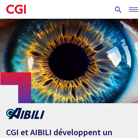
Skip
to
main
content
CGI et AIBILI développent un