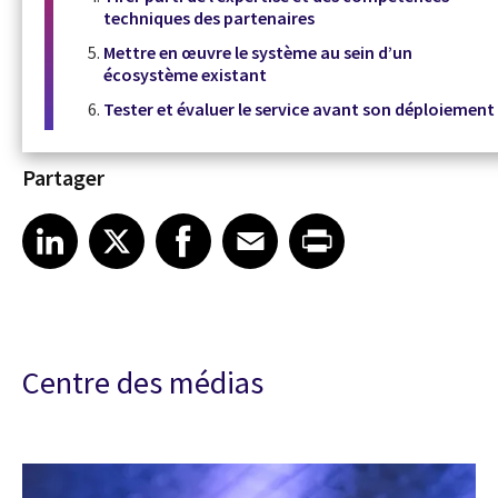
techniques des partenaires
Mettre en œuvre le système au sein d’un
écosystème existant
Tester et évaluer le service avant son déploiement
Partager
Share article on LinkedIn
Share article on X
Share article on Facebook
Share article on Email
Share article on Print
LinkedIn
X
Facebook
Email
Print
Centre des médias