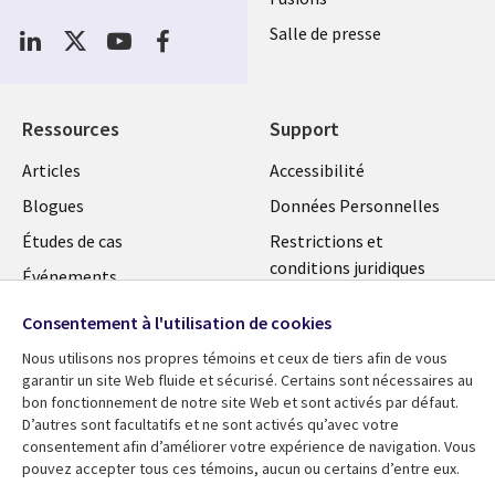
Social
Salle de presse
Media
Global
FR
Ressources
Support
Articles
Accessibilité
Blogues
Données Personnelles
Études de cas
Restrictions et
conditions juridiques
Événements
Carrières FAQ
Baladodiffusions
Consentement à l'utilisation de cookies
Centre de gestion des
Vidéos
Nous utilisons nos propres témoins et ceux de tiers afin de vous
témoins
garantir un site Web fluide et sécurisé. Certains sont nécessaires au
En voir plus
bon fonctionnement de notre site Web et sont activés par défaut.
D’autres sont facultatifs et ne sont activés qu’avec votre
consentement afin d’améliorer votre expérience de navigation. Vous
pouvez accepter tous ces témoins, aucun ou certains d’entre eux.