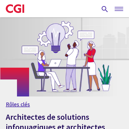
Skip
to
main
content
Rôles clés
Architectes de solutions
infonuagiques et architectes