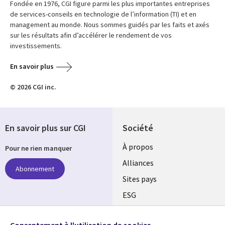
Fondée en 1976, CGI figure parmi les plus importantes entreprises
de services-conseils en technologie de l’information (TI) et en
management au monde. Nous sommes guidés par les faits et axés
sur les résultats afin d’accélérer le rendement de vos
investissements.
En savoir plus
© 2026 CGI inc.
En savoir plus sur CGI
Société
À propos
Pour ne rien manquer
Alliances
Abonnement
Sites pays
ESG
Nos bureaux
Suivez-nous
Consentement à l'utilisation de cookies