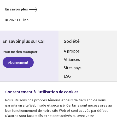
En savoir plus
© 2026 CGI inc.
En savoir plus sur CGI
Société
À propos
Pour ne rien manquer
Alliances
Abonnement
Sites pays
ESG
Nos bureaux
Suivez-nous
Consentement à l'utilisation de cookies
Fusions
Nous utilisons nos propres témoins et ceux de tiers afin de vous
Social
Salle de presse
garantir un site Web fluide et sécurisé. Certains sont nécessaires au
Media
bon fonctionnement de notre site Web et sont activés par défaut.
Global
D’autres sont facultatifs et ne sont activés qu’avec votre