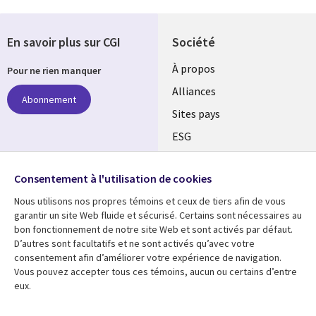
En savoir plus sur CGI
Société
À propos
Pour ne rien manquer
Alliances
Abonnement
Sites pays
ESG
Nos bureaux
Suivez-nous
Consentement à l'utilisation de cookies
Fusions
Nous utilisons nos propres témoins et ceux de tiers afin de vous
Social
Salle de presse
garantir un site Web fluide et sécurisé. Certains sont nécessaires au
Media
bon fonctionnement de notre site Web et sont activés par défaut.
Global
D’autres sont facultatifs et ne sont activés qu’avec votre
FR
consentement afin d’améliorer votre expérience de navigation.
Ressources
Support
Vous pouvez accepter tous ces témoins, aucun ou certains d’entre
eux.
Articles
Accessibilité
Blogues
Données Personnelles