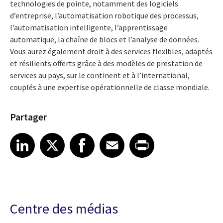
technologies de pointe, notamment des logiciels
d’entreprise, l’automatisation robotique des processus,
l’automatisation intelligente, l’apprentissage
automatique, la chaîne de blocs et l’analyse de données.
Vous aurez également droit à des services flexibles, adaptés
et résilients offerts grâce à des modèles de prestation de
services au pays, sur le continent et à l’international,
couplés à une expertise opérationnelle de classe mondiale.
Partager
Share article on LinkedIn
Share article on X
Share article on Facebook
Share article on Email
Share article on Print
LinkedIn
X
Facebook
Email
Print
Centre des médias