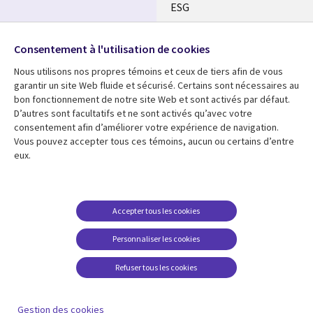
ESG
Nos bureaux
Suivez-nous
Consentement à l'utilisation de cookies
Fusions
Nous utilisons nos propres témoins et ceux de tiers afin de vous
Social
Salle de presse
garantir un site Web fluide et sécurisé. Certains sont nécessaires au
Media
bon fonctionnement de notre site Web et sont activés par défaut.
Global
D’autres sont facultatifs et ne sont activés qu’avec votre
FR
consentement afin d’améliorer votre expérience de navigation.
Ressources
Support
Vous pouvez accepter tous ces témoins, aucun ou certains d’entre
eux.
Articles
Accessibilité
Blogues
Données Personnelles
Études de cas
Restrictions et
Accepter tous les cookies
conditions juridiques
Événements
Personnaliser les cookies
Carrières FAQ
Baladodiffusions
Centre de gestion des
Refuser tous les cookies
Vidéos
témoins
En voir plus
Gestion des cookies