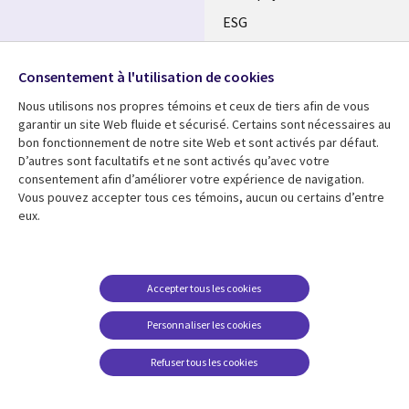
ESG
Nos bureaux
Suivez-nous
Consentement à l'utilisation de cookies
Fusions
Nous utilisons nos propres témoins et ceux de tiers afin de vous
Social
Salle de presse
garantir un site Web fluide et sécurisé. Certains sont nécessaires au
Media
bon fonctionnement de notre site Web et sont activés par défaut.
Global
D’autres sont facultatifs et ne sont activés qu’avec votre
FR
consentement afin d’améliorer votre expérience de navigation.
Ressources
Support
Vous pouvez accepter tous ces témoins, aucun ou certains d’entre
eux.
Articles
Accessibilité
Blogues
Données Personnelles
Études de cas
Restrictions et
Accepter tous les cookies
conditions juridiques
Événements
Personnaliser les cookies
Carrières FAQ
Baladodiffusions
Centre de gestion des
Refuser tous les cookies
Vidéos
témoins
En voir plus