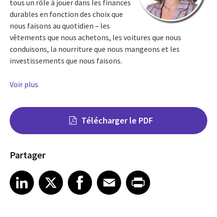
tous un rôle à jouer dans les finances
durables en fonction des choix que
nous faisons au quotidien – les
vêtements que nous achetons, les voitures que nous
conduisons, la nourriture que nous mangeons et les
investissements que nous faisons.
Voir plus
Télécharger le PDF
Partager
Share on LinkedIn
Share on X
Share on Facebook
Share on Email
Share on Print
LinkedIn
X
Facebook
Email
Print