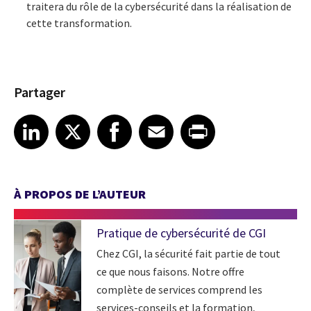
traitera du rôle de la cybersécurité dans la réalisation de
cette transformation.
Partager
Share article on LinkedIn
Share article on X
Share article on Facebook
Share article on Email
Share article on Print
LinkedIn
X
Facebook
Email
Print
À PROPOS DE L’AUTEUR
Pratique de cybersécurité de CGI
Chez CGI, la sécurité fait partie de tout
ce que nous faisons. Notre offre
complète de services comprend les
services-conseils et la formation,