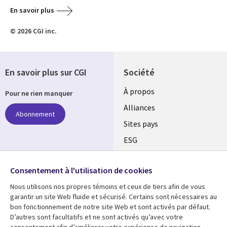
En savoir plus
© 2026 CGI inc.
En savoir plus sur CGI
Société
À propos
Pour ne rien manquer
Alliances
Abonnement
Sites pays
ESG
Nos bureaux
Suivez-nous
Consentement à l'utilisation de cookies
Fusions
Nous utilisons nos propres témoins et ceux de tiers afin de vous
Social
Salle de presse
garantir un site Web fluide et sécurisé. Certains sont nécessaires au
Media
bon fonctionnement de notre site Web et sont activés par défaut.
Global
D’autres sont facultatifs et ne sont activés qu’avec votre
FR
consentement afin d’améliorer votre expérience de navigation.