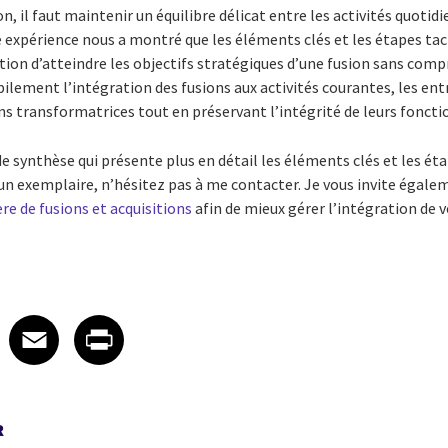
n, il faut maintenir un équilibre délicat entre les activités quotid
e expérience nous a montré que les éléments clés et les étapes tac
ion d’atteindre les objectifs stratégiques d’une fusion sans comp
ilement l’intégration des fusions aux activités courantes, les ent
ons transformatrices tout en préservant l’intégrité de leurs foncti
synthèse qui présente plus en détail les éléments clés et les éta
un exemplaire, n’hésitez pas à me contacter. Je vous invite égale
re de fusions et acquisitions
afin de mieux gérer l’intégration de 
 on LinkedIn
icle on X
e article on Facebook
Share article on Email
Share article on Print
Facebook
Email
Print
R