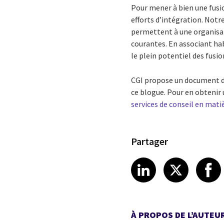
Pour mener à bien une fusio
efforts d’intégration. Notr
permettent à une organisat
courantes. En associant hab
le plein potentiel des fusi
CGI propose un document de 
ce blogue. Pour en obtenir 
services de conseil en matiè
Partager
Share article
Share art
Shar
LinkedIn
X
À PROPOS DE L’AUTEU