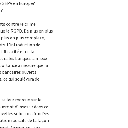
és SEPA en Europe?
T?
nts contre le crime
ue le RGPD. De plus en plus
e plus en plus complexe,
ts. L’introduction de
efficacité et de la
idera les banques à mieux
portance à mesure que la
es bancaires ouverts
 ce qui soulèvera de
ute leur marque sur le
nueront d’investir dans ce
ouvelles solutions fondées
ation radicale de la façon
ement. Cependant, ces