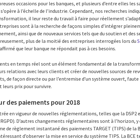
euses occasions pour les banques, et plusieurs d’entre elles les sa
’opère à l’échelle de l’industrie. Cependant, nos recherches indi
sformation, il leur reste du travail à faire pour réellement s’adap
ntreprises sont à la recherche de façons simples d’intégrer pleine
nement, ainsi que de nouveaux services tels que du soutien et des 
eusement, plus de la moitié des entreprises interrogées lors du
S
 affirmé que leur banque ne répondait pas à ces besoins.
ements en temps réel sont un élément fondamental de la transfor
s relations avec leurs clients et créer de nouvelles sources de reve
ts, de façon directe ou par l’entremise d’un système ouvert, faute
 leurs prix pour survivre.
ur des paiements pour 2018
trée en vigueur de nouvelles réglementations, telles que la DSP2 
(RGPD). D’autres changements réglementaires sont à l’horizon, y 
me de règlement instantané des paiements TARGET (TIPS) de la 
ntéressant d’observer la mise en service du système TIPS. La BCE te