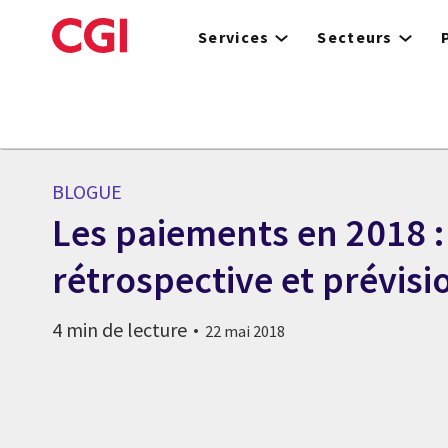
Skip
to
Services
Secteurs
main
content
BLOGUE
Les paiements en 2018 :
rétrospective et prévisi
4 min de lecture
22 mai 2018