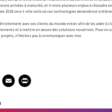
core arrivées à maturité, et il reste plusieurs enjeux à résoudre 
nnée 2018 sera-t-elle celle où ces technologies deviendront entiè
étroitement avec ses clients du monde entier afin de les aider à s
aiements et à mettre en œuvre des solutions novatrices. Pour en s
t projets, n’hésitez pas à communiquer avec moi.
 on LinkedIn
icle on X
e article on Facebook
Share article on Email
Share article on Print
Facebook
Email
Print
R