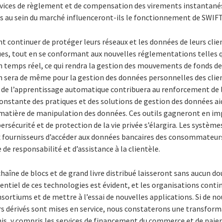
ervices de règlement et de compensation des virements instantan
u sein du marché influenceront-ils le fonctionnement de SWIF
nt continuer de protéger leurs réseaux et les données de leurs clie
ues, tout en se conformant aux nouvelles réglementations telles q
en temps réel, ce qui rendra la gestion des mouvements de fonds d
en sera de même pour la gestion des données personnelles des clien
et de l’apprentissage automatique contribuera au renforcement de l’
constante des pratiques et des solutions de gestion des données a
matière de manipulation des données. Ces outils gagneront en im
ersécurité et de protection de la vie privée s’élargira. Les systèm
fournisseurs d’accéder aux données bancaires des consommateurs,
de responsabilité et d’assistance à la clientèle.
chaîne de blocs et de grand livre distribué laisseront sans aucun do
entiel de ces technologies est évident, et les organisations conti
ortiums et de mettre à l’essai de nouvelles applications. Si de n
rs dérivés sont mises en service, nous constaterons une transform
rnis, y compris les services de financement du commerce et de pai