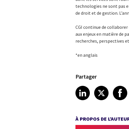
technologies ne sont pas en
de droit et de gestion. L’a
CGI continue de collaborer 
aux enjeux en matière de p
recherches, perspectives e
*en anglais
Partager
Share article
Share art
Shar
LinkedIn
X
À PROPOS DE L’AUTEU