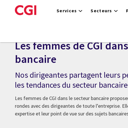
Skip
to
Services
Secteurs
main
content
Services bancaires et marchés des capitaux
Les femmes de CGI dans 
bancaire
Nos dirigeantes partagent leurs p
les tendances du secteur bancaire
Les femmes de CGI dans le secteur bancaire proposen
rondes avec des dirigeantes de toute l’entreprise. El
expertise et leur point de vue sur des sujets bancaires