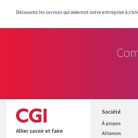
Découvrez
les services
qui aideront votre entreprise à s’o
Com
Société
À propos
Allier savoir et faire
Alliances