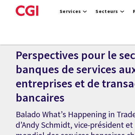
Skip
to
Services
Secteurs
main
content
BALADODIFFUSION
La voix de nos clients 20
Perspectives pour le se
banques de services au
entreprises et de transa
bancaires
Balado What’s Happening in Trade
d’Andy Schmidt, vice-président et