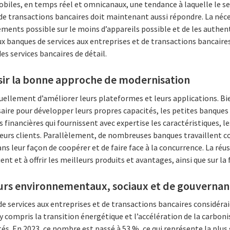
obiles, en temps réel et omnicanaux, une tendance à laquelle le s
 de transactions bancaires doit maintenant aussi répondre. La néce
ents possible sur le moins d’appareils possible et de les authenti
x banques de services aux entreprises et de transactions bancaires
es services bancaires de détail.
sir la bonne approche de modernisation
tuellement d’améliorer leurs plateformes et leurs applications. B
aire pour développer leurs propres capacités, les petites banques
 financières qui fournissent avec expertise les caractéristiques, le
leurs clients. Parallèlement, de nombreuses banques travaillent 
ns leur façon de coopérer et de faire face à la concurrence. La réus
ient et à offrir les meilleurs produits et avantages, ainsi que sur la
eurs environnementaux, sociaux et de gouvernan
e services aux entreprises et de transactions bancaires considérai
compris la transition énergétique et l’accélération de la carbonis
tés. En 2023, ce nombre est passé à 53 %, ce qui représente la plus