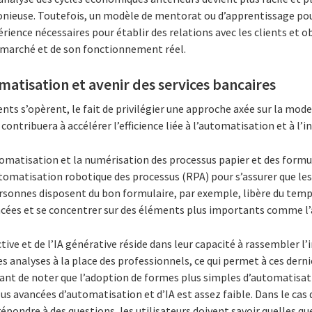
onieuse. Toutefois, un modèle de mentorat ou d’apprentissage pour
périence nécessaires pour établir des relations avec les clients e
 marché et de son fonctionnement réel.
matisation et avenir des services bancaires
s s’opèrent, le fait de privilégier une approche axée sur la mode
tribuera à accélérer l’efficience liée à l’automatisation et à l’inte
utomatisation et la numérisation des processus papier et des formula
utomatisation robotique des processus (RPA) pour s’assurer que le
rsonnes disposent du bon formulaire, par exemple, libère du tem
cées et se concentrer sur des éléments plus importants comme l’an
ctive et de l’IA générative réside dans leur capacité à rassembler l’
des analyses à la place des professionnels, ce qui permet à ces der
nt de noter que l’adoption de formes plus simples d’automatisati
us avancées d’automatisation et d’IA est assez faible. Dans le cas
épondre à des questions, les utilisateurs doivent savoir quelles qu