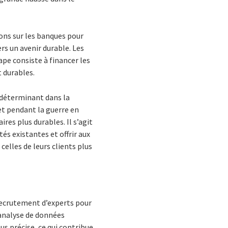
ions sur les banques pour
rs un avenir durable. Les
pe consiste à financer les
t durables.
 déterminant dans la
et pendant la guerre en
ires plus durables. Il s’agit
és existantes et offrir aux
elles de leurs clients plus
s
recrutement d’experts pour
analyse de données
us précise, ce qui contribue