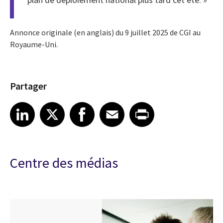
Annonce originale (en anglais) du 9 juillet 2025 de CGI au
Royaume-Uni.
Partager
Share article on LinkedIn
Share article on X
Share article on Facebook
Share article on Email
Share article on Print
LinkedIn
X
Facebook
Email
Print
Centre des médias