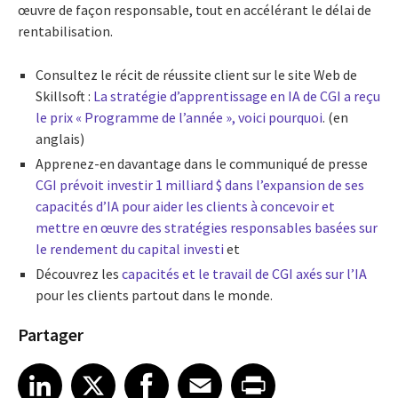
œuvre de façon responsable, tout en accélérant le délai de
rentabilisation.
Consultez le récit de réussite client sur le site Web de
Skillsoft :
La stratégie d’apprentissage en IA de CGI a reçu
le prix « Programme de l’année », voici pourquoi
. (en
anglais)
Apprenez-en davantage dans le communiqué de presse
CGI prévoit investir 1 milliard $ dans l’expansion de ses
capacités d’IA pour aider les clients à concevoir et
mettre en œuvre des stratégies responsables basées sur
le rendement du capital investi
et
Découvrez les
capacités et le travail de CGI axés sur l’IA
pour les clients partout dans le monde.
Partager
Share article on LinkedIn
Share article on X
Share article on Facebook
Share article on Email
Share article on Print
LinkedIn
X
Facebook
Email
Print