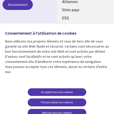
Alliances
Abonnement
Sites pays
ESG
Nos bureaux
Suivez-nous
Consentement à l'utilisation de cookies
Fusions
Nous utilisons nos propres témoins et ceux de tiers afin de vous
Social
Salle de presse
garantir un site Web fluide et sécurisé. Certains sont nécessaires au
Media
bon fonctionnement de notre site Web et sont activés par défaut.
Global
D’autres sont facultatifs et ne sont activés qu’avec votre
FR
consentement afin d’améliorer votre expérience de navigation.
Ressources
Support
Vous pouvez accepter tous ces témoins, aucun ou certains d’entre
eux.
Articles
Accessibilité
Blogues
Données Personnelles
Études de cas
Restrictions et
Accepter tous les cookies
conditions juridiques
Événements
Personnaliser les cookies
Carrières FAQ
Baladodiffusions
Centre de gestion des
Refuser tous les cookies