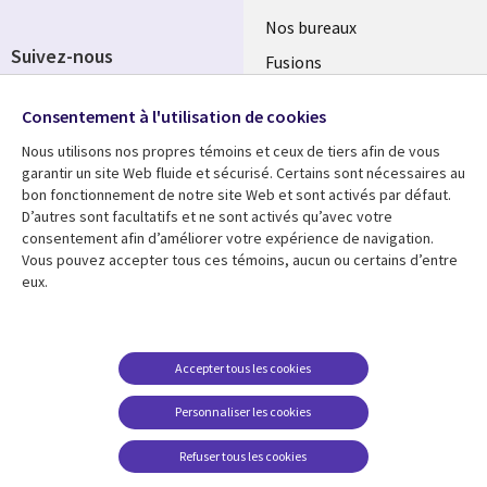
Nos bureaux
Suivez-nous
Fusions
Social
Salle de presse
Consentement à l'utilisation de cookies
Media
Global
Nous utilisons nos propres témoins et ceux de tiers afin de vous
FR
garantir un site Web fluide et sécurisé. Certains sont nécessaires au
Ressources
Support
bon fonctionnement de notre site Web et sont activés par défaut.
D’autres sont facultatifs et ne sont activés qu’avec votre
Articles
Accessibilité
consentement afin d’améliorer votre expérience de navigation.
Vous pouvez accepter tous ces témoins, aucun ou certains d’entre
Blogues
Données Personnelles
eux.
Études de cas
Restrictions et
conditions juridiques
Événements
Carrières FAQ
Accepter tous les cookies
Baladodiffusions
Centre de gestion des
Vidéos
Personnaliser les cookies
témoins
En voir plus
Refuser tous les cookies