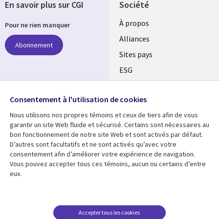
En savoir plus sur CGI
Société
À propos
Pour ne rien manquer
Alliances
Abonnement
Sites pays
ESG
Nos bureaux
Suivez-nous
Consentement à l'utilisation de cookies
Fusions
Nous utilisons nos propres témoins et ceux de tiers afin de vous
Social
Salle de presse
garantir un site Web fluide et sécurisé. Certains sont nécessaires au
Media
bon fonctionnement de notre site Web et sont activés par défaut.
Global
D’autres sont facultatifs et ne sont activés qu’avec votre
FR
consentement afin d’améliorer votre expérience de navigation.
Ressources
Support
Vous pouvez accepter tous ces témoins, aucun ou certains d’entre
eux.
Articles
Accessibilité
Blogues
Données Personnelles
Études de cas
Restrictions et
Accepter tous les cookies