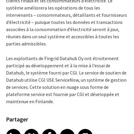
clients finaux et les consommateurs d’électricité. Le
système améliorera les opérations de tous les
intervenants – consommateurs, détaillants et fournisseurs
d’électricité – puisque toutes les données et transactions
associées à la consommation d’électricité seront à jour,
réunies dans un seul système et accessibles à toutes les
parties admissibles.
Les exploitants de Fingrid Datahub Oy ont étroitement
participé au développement et à la mise à l’essai de
Datahub, le système fourni par CGI. Le service de soutien de
Datahub utilise CGI USE ServiceNow, un système de gestion
de services. Cette solution en nuage sous forme de
plateforme service est fournie par CGI et développée et
maintenue en Finlande.
Partager
Share article on LinkedIn
Share article on X
Share article on Facebook
Share article on Email
Share article on Print
LinkedIn
X
Facebook
Email
Print