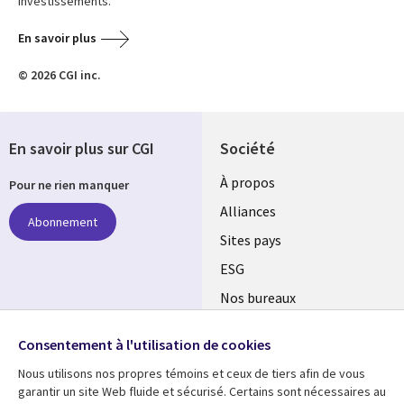
investissements.
En savoir plus
© 2026 CGI inc.
En savoir plus sur CGI
Société
À propos
Pour ne rien manquer
Alliances
Abonnement
Sites pays
ESG
Nos bureaux
Suivez-nous
Fusions
Consentement à l'utilisation de cookies
Social
Salle de presse
Media
Nous utilisons nos propres témoins et ceux de tiers afin de vous
garantir un site Web fluide et sécurisé. Certains sont nécessaires au
Global