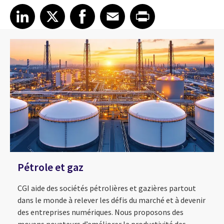
Share article on LinkedIn
Share article on X
Share article on Facebook
Share article on Email
Share article on Print
LinkedIn
X
Facebook
Email
Print
Pétrole et gaz
CGI aide des sociétés pétrolières et gazières partout
dans le monde à relever les défis du marché et à devenir
des entreprises numériques. Nous proposons des