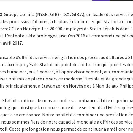
13
Groupe CGI inc. (NYSE : GIB) (TSX : GIB.A), un leader des services
des processus d’affaires, a le plaisir d’annoncer que Statoil a déci
s avec CGI en Norvège. Les 20 000 employés de Statoil établis dans 
el. L’entente a été prolongée jusqu’en 2016 et comprend une péri
n avril 2017.
nsable d’offrir des services en gestion des processus d’affaires à St
re aux employés de Statoil un point de contact unique pour les de
rces humaines, aux finances, à l’approvisionnement, aux communica
ses ont mis en place un service moderne, flexible et de grande qua
lis principalement à Stavanger en Norvège et à Manille aux Philip
tatoil continue de nous accorder sa confiance à titre de principal
nologique ainsi que la connaissance de ce secteur d’activité requise
ues à sa croissance. Notre habileté à combiner une prestation de 
 nous sommes fiers de notre capacité mondiale à offrir des service
oil. Cette prolongation nous permet de continuer à améliorer nos