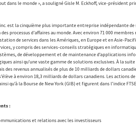
tout dans le monde », a souligné Gisle M. Eckhoff, vice-président pr
inc. est la cinquième plus importante entreprise indépendante de 
n des processus d'affaires au monde. Avec environ 71 000 membres 
tation de services dans les Amériques, en Europe et en Asie-Pacifi
rvices, y compris des services-conseils stratégiques en informat
systèmes, de développement et de maintenance d’applications inf
iques ainsi qu’une vaste gamme de solutions exclusives. À la suite 
s des revenus annualisés de plus de 10 milliards de dollars canadi
lève à environ 18,3 milliards de dollars canadiens. Les actions de 
insi qu’à la Bourse de New York (GIB) et figurent dans l’indice FTS
nts :
ommunications et relations avec les investisseurs