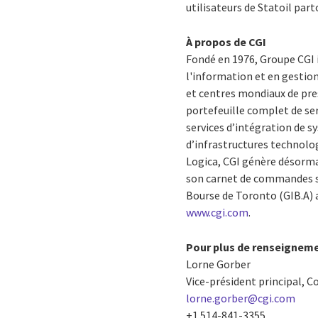
utilisateurs de Statoil par
À propos de CGI
Fondé en 1976, Groupe CGI 
l'information et en gestio
et centres mondiaux de pres
portefeuille complet de se
services d’intégration de 
d’infrastructures technolog
Logica, CGI génère désormai
son carnet de commandes s’é
Bourse de Toronto (GIB.A) a
www.cgi.com
.
Pour plus de renseigneme
Lorne Gorber
Vice-président principal, C
lorne.gorber@cgi.com
+1 514-841-3355