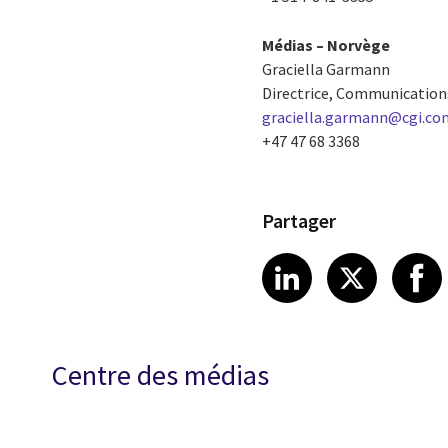
Médias
–
Norvège
Graciella Garmann
Directrice, Communication
graciella.garmann@cgi.co
+47 47 68 3368
Partager
Share article
Share art
Shar
LinkedIn
X
Centre des médias