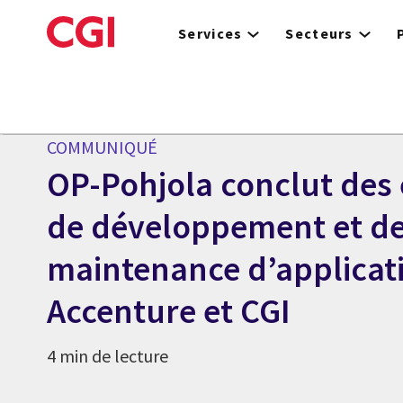
Skip
to
Services
Secteurs
main
content
Centre des médias
COMMUNIQUÉ
OP-Pohjola conclut des
de développement et d
maintenance d’applicat
Accenture et CGI
4 min de lecture