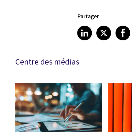
Partager
Share article
Share art
Shar
LinkedIn
X
Centre des médias