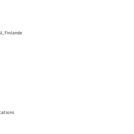
GI, Finlande
cations