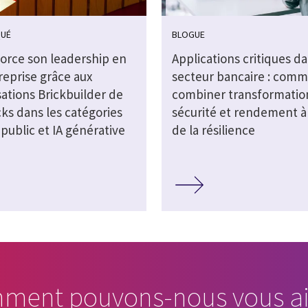
UÉ
BLOGUE
force son leadership en
Applications critiques da
reprise grâce aux
secteur bancaire : com
sations Brickbuilder de
combiner transformatio
ks dans les catégories
sécurité et rendement à 
public et IA générative
de la résilience
ment pouvons-nous vous ai