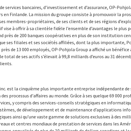
e services bancaires, d’investissement et d’assurance, OP-Pohjola
rs en Finlande. La mission du groupe consiste à promouvoir la pros
 ses membres-propriétaires, de ses clients et de ses régions d’expl
f vise à offrir à sa clientèle fidèle l’ensemble d’avantages le plus 
près de 200 banques coopératives en plus de son institution ce
ue ses filiales et ses sociétés affiliées, dont la plus importante, 
près de 13 000 employés, OP-Pohjola Group a affiché un bénéfice
le total de ses actifs s’élevait à 99,8 milliards d’euros au 31 déc
lients.
inc. est la cinquième plus importante entreprise indépendante de 
 des processus d'affaires au monde. Grâce à ses quelque 69 000 prof
rvices, y compris des services-conseils stratégiques en informat
systèmes, de développement et de maintenance d’applications inf
iques ainsi qu’une vaste gamme de solutions exclusives à des millie
reaux et centres mondiaux de prestation de services dans les Amér
evenus annualisés de plus de 10 milliards de dollars canadiens et la