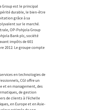
 Group est le principal
périté durable, le bien-être
oitation grâce à sa
polyvalent sur le marché.
ntrale, OP-Pohjola Group
Pohjola Bank plc, société
 avant impôts de 601
embre 2012. Le groupe compte
services en technologies de
essionnels, CGI offre un
ique et en management, des
ormatiques, de gestion
rs de clients à l’échelle
iques, en Europe et en Asie-
 valeur estimée de son