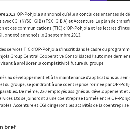
bre 2013
OP-Pohjola a annoncé qu’elle a conclu des ententes de 
avec CGI (NYSE : GIB) (TSX : GIB.A) et Accenture. Le plan de trans
n et des communications (TIC) d’OP-Pohjola et les lettres d’inten
GI, ont été annoncés le 2 septembre 2013.
des services TIC d’OP-Pohjola s’inscrit dans le cadre du programm
Pohjola Group Central Cooperative Consolidated l’automne dernier 
visant à améliorer la compétitivité future du groupe.
nés au développement et à la maintenance d’applications au sein d
uel du groupe, se joindront à une coentreprise formée par OP-Pohj
parables. De même, 220 employés assignés au développement et 
ervices Ltd se joindront à une coentreprise formée entre OP-Pohjo
les. Accenture et CGI dirigeront les activités de la coentreprise
n bref