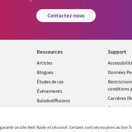
contactez-nous
Ressources
Support
Articles
Accessibilit
Blogues
Données Pe
Études de cas
Restriction
conditions j
Événements
Carrières F
Baladodiffusions
Centre de g
Vidéos
témoins
En voir plus
 garantir un site Web fluide et sécurisé. Certains sont nécessaires au bon