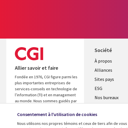
Société
À propos
Allier savoir et faire
Alliances
Fondée en 1976, CGI figure parmi les
Sites pays
plus importantes entreprises de
ESG
services-conseils en technologie de
l’information (TI) et en management
Nos bureaux
au monde. Nous sommes guidés par
Fusions
les faits et axés sur les résultats afin
d’accélérer le rendement de vos
Consentement à l'utilisation de cookies
Salle de presse
investissements.
Nous utilisons nos propres témoins et ceux de tiers afin de vous