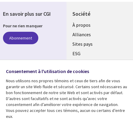
En savoir plus sur CGI
Société
À propos
Pour ne rien manquer
Alliances
Abonnement
Sites pays
ESG
Nos bureaux
Suivez-nous
Consentement à l'utilisation de cookies
Fusions
Nous utilisons nos propres témoins et ceux de tiers afin de vous
Social
Salle de presse
garantir un site Web fluide et sécurisé. Certains sont nécessaires au
Media
bon fonctionnement de notre site Web et sont activés par défaut.
Global
D’autres sont facultatifs et ne sont activés qu’avec votre
FR
consentement afin d’améliorer votre expérience de navigation.
Ressources
Support
Vous pouvez accepter tous ces témoins, aucun ou certains d’entre
eux.
Articles
Accessibilité
Blogues
Données Personnelles