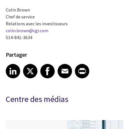
Colin Brown
Chef de service
Relations avec les investisseurs
colin.brown@cgi.com
514-841-3634
Partager
Share article on LinkedIn
Share article on X
Share article on Facebook
Share article on Email
Share article on Print
LinkedIn
X
Facebook
Email
Print
Centre des médias