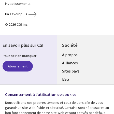
investissements.
En savoir plus
© 2026 CGI inc.
En savoir plus sur CGI
Société
À propos
Pour ne rien manquer
Alliances
Abonnement
Sites pays
ESG
Nos bureaux
Suivez-nous
Consentement à l'utilisation de cookies
Fusions
Nous utilisons nos propres témoins et ceux de tiers afin de vous
Social
Salle de presse
garantir un site Web fluide et sécurisé. Certains sont nécessaires au
Media
bon fonctionnement de notre site Web et sont activés par défaut.