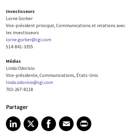
Investisseurs
Lorne Gorber
Vice-président principal, Communications et relations avec
les investisseurs
lorne.gorber@cgi.com
514-841-3355
Médias
Linda Odorisio
Vice-présidente, Communications, États-Unis
linda.odorisio@cgi.com
703-267-8118
Partager
Share article on LinkedIn
Share article on X
Share article on Facebook
Share article on Email
Share article on Print
LinkedIn
X
Facebook
Email
Print