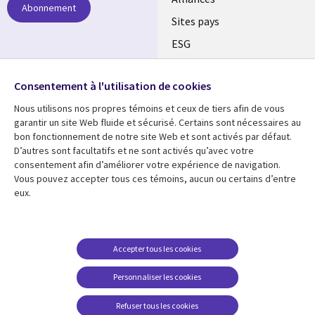
Abonnement
Sites pays
ESG
Nos bureaux
Suivez-nous
Consentement à l'utilisation de cookies
Fusions
Nous utilisons nos propres témoins et ceux de tiers afin de vous
Social
Salle de presse
garantir un site Web fluide et sécurisé. Certains sont nécessaires au
Media
bon fonctionnement de notre site Web et sont activés par défaut.
Global
D’autres sont facultatifs et ne sont activés qu’avec votre
FR
consentement afin d’améliorer votre expérience de navigation.
Ressources
Support
Vous pouvez accepter tous ces témoins, aucun ou certains d’entre
eux.
Articles
Accessibilité
Blogues
Données Personnelles
Études de cas
Restrictions et
Accepter tous les cookies
conditions juridiques
Événements
Personnaliser les cookies
Carrières FAQ
Baladodiffusions
Centre de gestion des
Refuser tous les cookies
Vidéos