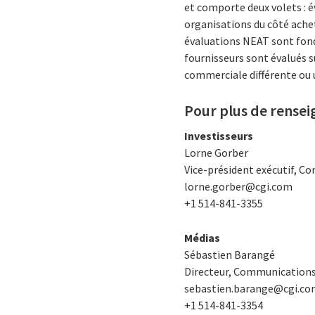
et comporte deux volets : 
organisations du côté achet
évaluations NEAT sont fondé
fournisseurs sont évalués s
commerciale différente ou u
Pour plus de rense
Investisseurs
Lorne Gorber
Vice-président exécutif, Co
lorne.gorber@cgi.com
+1 514-841-3355
Médias
Sébastien Barangé
Directeur, Communication
sebastien.barange@cgi.c
+1 514-841-3354