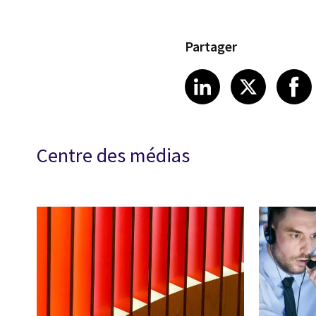
Partager
Share article
Share art
Shar
LinkedIn
X
Centre des médias