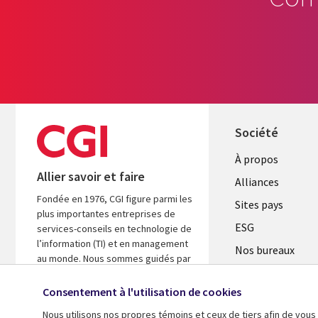
Société
À propos
Allier savoir et faire
Alliances
Fondée en 1976, CGI figure parmi les
Sites pays
plus importantes entreprises de
ESG
services-conseils en technologie de
l’information (TI) et en management
Nos bureaux
au monde. Nous sommes guidés par
Fusions
les faits et axés sur les résultats afin
d’accélérer le rendement de vos
Consentement à l'utilisation de cookies
Salle de presse
investissements.
Nous utilisons nos propres témoins et ceux de tiers afin de vous