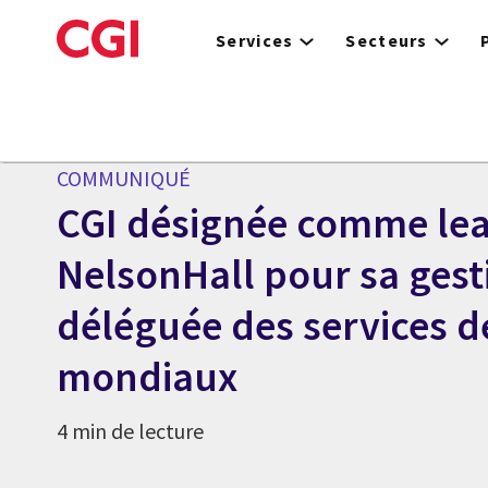
Skip
to
Services
Secteurs
main
content
Centre des médias
COMMUNIQUÉ
CGI désignée comme lea
NelsonHall pour sa gest
déléguée des services d
mondiaux
4 min de lecture