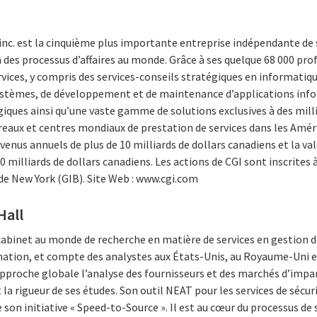
inc. est la cinquième plus importante entreprise indépendante de 
 des processus d’affaires au monde. Grâce à ses quelque 68 000 prof
rvices, y compris des services-conseils stratégiques en informat
systèmes, de développement et de maintenance d’applications inf
iques ainsi qu’une vaste gamme de solutions exclusives à des millie
reaux et centres mondiaux de prestation de services dans les Amér
venus annuels de plus de 10 milliards de dollars canadiens et la va
milliards de dollars canadiens. Les actions de CGI sont inscrites 
e de New York (GIB). Site Web : www.cgi.com
Hall
abinet au monde de recherche en matière de services en gestion de
mation, et compte des analystes aux États-Unis, au Royaume-Uni e
approche globale l’analyse des fournisseurs et des marchés d’impa
 la rigueur de ses études. Son outil NEAT pour les services de sécu
 son initiative « Speed-to-Source ». Il est au cœur du processus de