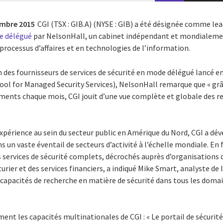
mbre 2015
CGI (TSX : GIB.A) (NYSE : GIB) a été désignée comme le
de délégué
par NelsonHall, un cabinet indépendant et mondialemen
 processus d’affaires et en technologies de l’information.
n des fournisseurs de services de sécurité en mode délégué lancé 
ol for Managed Security Services), NelsonHall remarque que « grâc
ments chaque mois, CGI jouit d’une vue complète et globale des r
xpérience au sein du secteur public en Amérique du Nord, CGI a dé
ns un vaste éventail de secteurs d’activité à l’échelle mondiale. En
 services de sécurité complets, décrochés auprès d’organisations 
er et des services financiers, a indiqué Mike Smart, analyste de 
 capacités de recherche en matière de sécurité dans tous les domai
nt les capacités multinationales de CGI : « Le portail de sécurité