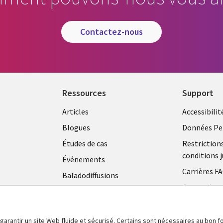
contactez-nous
Ressources
Support
Articles
Accessibilit
Blogues
Données Pe
Études de cas
Restriction
conditions j
Événements
Carrières F
Baladodiffusions
Centre de g
Vidéos
témoins
En voir plus
 garantir un site Web fluide et sécurisé. Certains sont nécessaires au bon