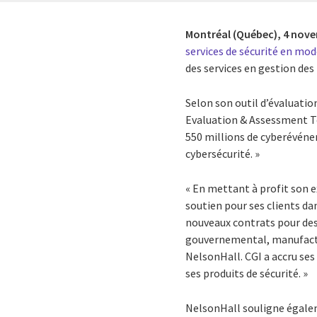
Montréal (Québec),
4 nove
services de sécurité en mo
des services en gestion des
Selon son outil d’évaluatio
Evaluation & Assessment To
550 millions de cyberévéne
cybersécurité. »
« En mettant à profit son e
soutien pour ses clients da
nouveaux contrats pour des
gouvernemental, manufacturi
NelsonHall. CGI a accru ses
ses produits de sécurité. »
NelsonHall souligne égaleme