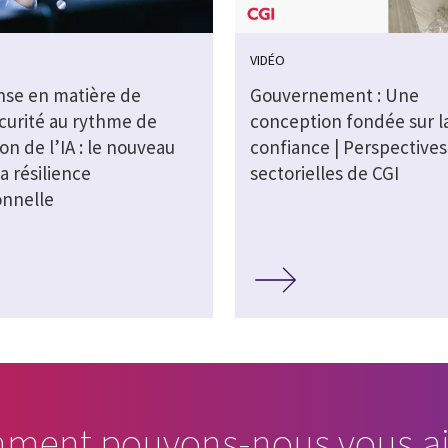
VIDÉO
nse en matière de
Gouvernement : Une
curité au rythme de
conception fondée sur l
ion de l’IA : le nouveau
confiance | Perspectives
la résilience
sectorielles de CGI
onnelle
ment pouvons-nous vous ai