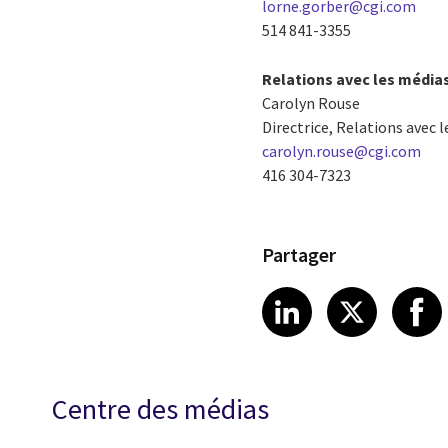
lorne.gorber@cgi.com
514 841-3355
Relations avec les média
Carolyn Rouse
Directrice, Relations avec 
carolyn.rouse@cgi.com
416 304-7323
Partager
Share article
Share art
Shar
LinkedIn
X
Centre des médias