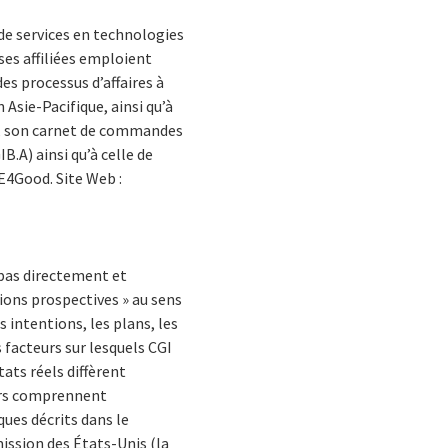
de services en technologies
ses affiliées emploient
es processus d’affaires à
 Asie-Pacifique, ainsi qu’à
10, son carnet de commandes
B.A) ainsi qu’à celle de
SE4Good.
Site Web :
pas directement et
ions prospectives » au sens
 intentions, les plans, les
s facteurs sur lesquels CGI
ats réels diffèrent
urs comprennent
ques décrits dans le
ission des États-Unis (la