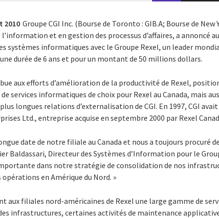
et 2010
Groupe CGI Inc. (Bourse de Toronto : GIB.A; Bourse de New Yo
 l’information et en gestion des processus d’affaires, a annoncé au
es systèmes informatiques avec le Groupe Rexel, un leader mondial
’une durée de 6 ans et pour un montant de 50 millions dollars.
ibue aux efforts d’amélioration de la productivité de Rexel, posit
de services informatiques de choix pour Rexel au Canada, mais aus
plus longues relations d’externalisation de CGI. En 1997, CGI avait
prises Ltd., entreprise acquise en septembre 2000 par Rexel Canad
longue date de notre filiale au Canada et nous a toujours procuré de
ier Baldassari, Directeur des Systèmes d’Information pour le Grou
mportante dans notre stratégie de consolidation de nos infrastruc
os opérations en Amérique du Nord. »
ont aux filiales nord-américaines de Rexel une large gamme de ser
es infrastructures, certaines activités de maintenance applicative,