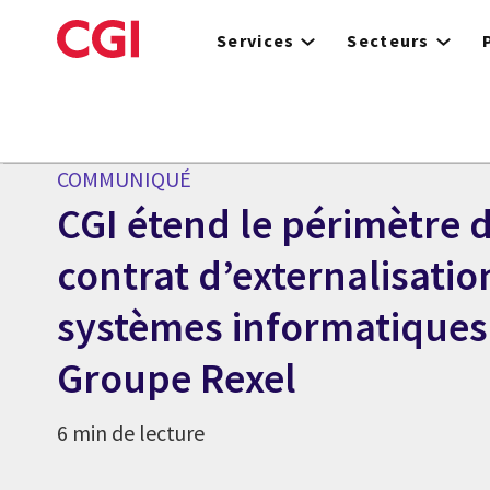
Skip
to
Services
Secteurs
main
content
Centre des médias
COMMUNIQUÉ
CGI étend le périmètre 
contrat d’externalisatio
systèmes informatiques 
Groupe Rexel
6 min de lecture