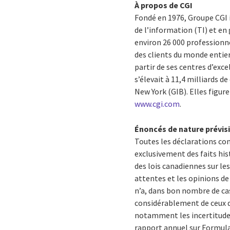
À propos de CGI
Fondé en 1976, Groupe CGI 
de l’information (TI) et en
environ 26 000 professionne
des clients du monde entier,
partir de ses centres d’ex
s’élevait à 11,4 milliards de
New York (GIB). Elles figur
www.cgi.com
.
Énoncés de nature prévis
Toutes les déclarations co
exclusivement des faits his
des lois canadiennes sur le
attentes et les opinions de 
n’a, dans bon nombre de cas
considérablement de ceux q
notamment les incertitudes q
rapport annuel sur Formula