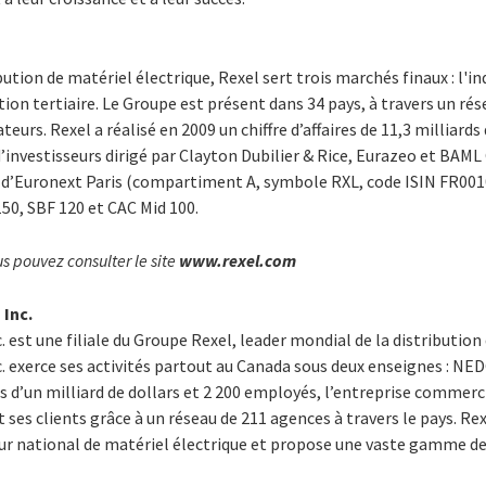
l
ution de matériel électrique, Rexel sert trois marchés finaux : l'in
ction tertiaire. Le Groupe est présent dans 34 pays, à travers un ré
eurs. Rexel a réalisé en 2009 un chiffre d’affaires de 11,3 milliards
’investisseurs dirigé par Clayton Dubilier & Rice, Eurazeo et BAML 
t d’Euronext Paris (compartiment A, symbole RXL, code ISIN FR001
 150, SBF 120 et CAC Mid 100.
s pouvez consulter le site
www.rexel.com
 Inc.
 est une filiale du Groupe Rexel, leader mondial de la distribution
c. exerce ses activités partout au Canada sous deux enseignes : 
s d’un milliard de dollars et 2 200 employés, l’entreprise commerci
t ses clients grâce à un réseau de 211 agences à travers le pays. Re
eur national de matériel électrique et propose une vaste gamme de 