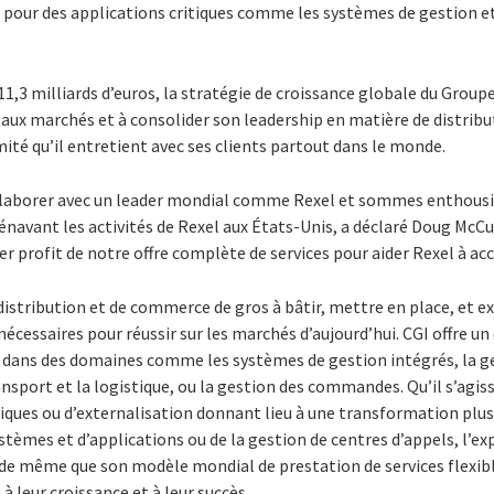
 pour des applications critiques comme les systèmes de gestion e
e 11,3 milliards d’euros, la stratégie de croissance globale du Grou
paux marchés et à consolider son leadership en matière de distribu
mité qu’il entretient avec ses clients partout dans le monde.
llaborer avec un leader mondial comme Rexel et sommes enthousi
navant les activités de Rexel aux États-Unis, a déclaré Doug McCu
 profit de notre offre complète de services pour aider Rexel à acc
 distribution et de commerce de gros à bâtir, mettre en place, et e
 nécessaires pour réussir sur les marchés d’aujourd’hui. CGI offre 
 dans des domaines comme les systèmes de gestion intégrés, la g
sport et la logistique, ou la gestion des commandes. Qu’il s’agiss
iques ou d’externalisation donnant lieu à une transformation pl
tèmes et d’applications ou de la gestion de centres d’appels, l’exp
de même que son modèle mondial de prestation de services flexib
à leur croissance et à leur succès.