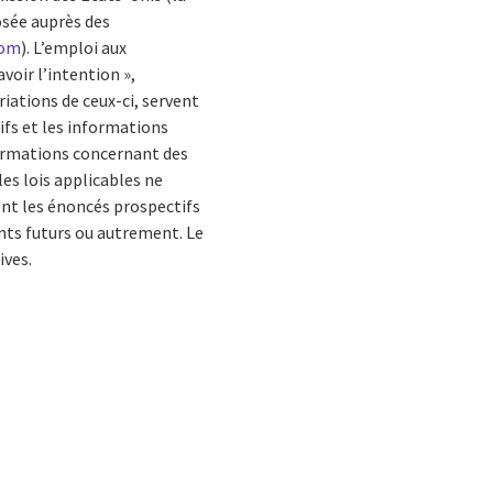
osée auprès des
com
). L’emploi aux
voir l’intention »,
ariations de ceux-ci, servent
ifs et les informations
nformations concernant des
es lois applicables ne
ent les énoncés prospectifs
nts futurs ou autrement. Le
ives.