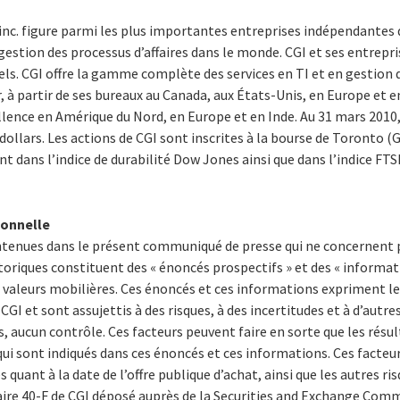
inc. figure parmi les plus importantes entreprises indépendantes 
 gestion des processus d’affaires dans le monde. CGI et ses entrepri
ls. CGI offre la gamme complète des services en TI et en gestion d
 à partir de ses bureaux au Canada, aux États-Unis, en Europe et en
cellence en Amérique du Nord, en Europe et en Inde. Au 31 mars 20
 dollars. Les actions de CGI sont inscrites à la bourse de Toronto (GI
ent dans l’indice de durabilité Dow Jones ainsi que dans l’indice FT
ionnelle
ntenues dans le présent communiqué de presse qui ne concernent 
toriques constituent des « énoncés prospectifs » et des « informat
s valeurs mobilières. Ces énoncés et ces informations expriment les
CGI et sont assujettis à des risques, à des incertitudes et à d’autre
, aucun contrôle. Ces facteurs peuvent faire en sorte que les résult
ui sont indiqués dans ces énoncés et ces informations.
Ces facte
uant à la date de l’offre publique d’achat, ainsi que les autres ris
ire 40-F de CGI déposé auprès de la Securities and Exchange Comm