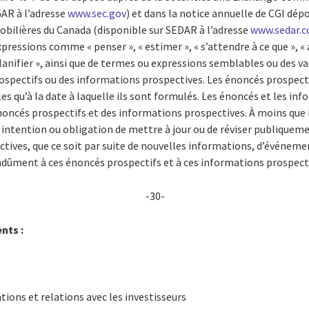
GAR à l’adresse
www.sec.gov
) et dans la notice annuelle de CGI dép
bilières du Canada (disponible sur SEDAR à l’adresse
www.sedar.
ressions comme « penser », « estimer », « s’attendre à ce que », « a
« planifier », ainsi que de termes ou expressions semblables ou des v
rospectifs ou des informations prospectives. Les énoncés prospect
es qu’à la date à laquelle ils sont formulés. Les énoncés et les i
noncés prospectifs et des informations prospectives. À moins que l
e intention ou obligation de mettre à jour ou de réviser publiquem
tives, que ce soit par suite de nouvelles informations, d’événeme
 indûment à ces énoncés prospectifs et à ces informations prospect
-30-
nts :
ions et relations avec les investisseurs