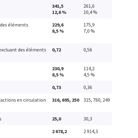
341,5
261,6
12,6 %
10,4 %
n des éléments
229,6
175,9
8,5 %
7,0 %
 excluant des éléments
0,72
0,56
230,9
114,2
8,5 %
4,5 %
0,73
0,36
ctions en circulation
316, 695, 250
315, 760, 249
s
25,0
30,3
2 678,2
2 914,3