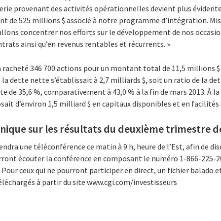
erie provenant des activités opérationnelles devient plus évident
t de 525 millions $ associé à notre programme d’intégration. Mi
allons concentrer nos efforts sur le développement de nos occasions
rats ainsi qu’en revenus rentables et récurrents. »
a racheté 346 700 actions pour un montant total de 11,5 millions $ 
 la dette nette s’établissait à 2,7 milliards $, soit un ratio de la d
tte de 35,6 %, comparativement à 43,0 % à la fin de mars 2013. À l
sait d’environ 1,5 milliard $ en capitaux disponibles et en facilités 
ique sur les résultats du deuxième trimestre de
endra une téléconférence ce matin à 9 h, heure de l’Est, afin de dis
ront écouter la conférence en composant le numéro 1-866-225-205
Pour ceux qui ne pourront participer en direct, un fichier balado 
éléchargés à partir du site www.cgi.com/investisseurs