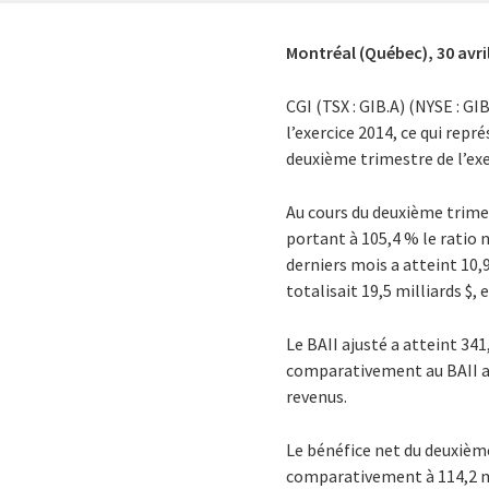
Montréal (Québec),
30 avri
CGI (TSX : GIB.A) (NYSE : G
l’exercice 2014, ce qui repr
deuxième trimestre de l’ex
Au cours du deuxième trimes
portant à 105,4 % le ratio 
derniers mois a atteint 10,
totalisait 19,5 milliards $
Le BAII ajusté a atteint 341
comparativement au BAII aju
revenus.
Le bénéfice net du deuxième 
comparativement à 114,2 mil