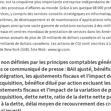
inc. est la cinquième plus importante entreprise indépendante de 
 des processus d'affaires au monde. Grâce à ses quelque 68 000 prof
rvices, y compris des services-conseils stratégiques en informat
systèmes, de développement et de maintenance d'applications inf
iques ainsi qu'une vaste gamme de solutions exclusives à des millie
reaux et centres mondiaux de prestation de services dans les Amér
evenus annuels de plus de 10 milliards de dollars canadiens et la v
liards de dollars canadiens. Les actions de CGI sont inscrites à 
 de New York (GIB). Site Web : www.cgi.com.
 non définies par les principes comptables gén
s ce communiqué de presse : BAII ajusté, bénéfic
ntégration, les ajustements fiscaux et l’impact d
acquisition, bénéfice dilué par action excluant les 
justements fiscaux et l’impact de la variation de 
’acquisition, dette nette, ratio de la dette nette 
 à la dette, délai moyen de recouvrement des cr
l investi