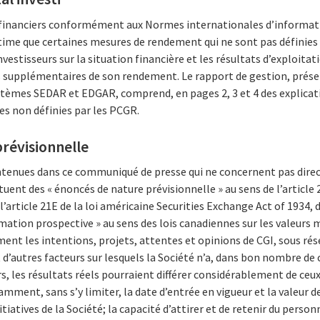
 financiers conformément aux Normes internationales d’informatio
time que certaines mesures de rendement qui ne sont pas définies
vestisseurs sur la situation financière et les résultats d’exploitati
s supplémentaires de son rendement. Le rapport de gestion, présen
tèmes SEDAR et EDGAR, comprend, en pages 2, 3 et 4 des explica
es non définies par les PCGR.
révisionnelle
ontenues dans ce communiqué de presse qui ne concernent pas dir
tuent des « énoncés de nature prévisionnelle » au sens de l’article 
 l’article 21E de la loi américaine Securities Exchange Act of 1934,
rmation prospective » au sens des lois canadiennes sur les valeurs 
ent les intentions, projets, attentes et opinions de CGI, sous rés
t d’autres facteurs sur lesquels la Société n’a, dans bon nombre de
, les résultats réels pourraient différer considérablement de ceux 
ment, sans s’y limiter, la date d’entrée en vigueur et la valeur d
nitiatives de la Société; la capacité d’attirer et de retenir du pers