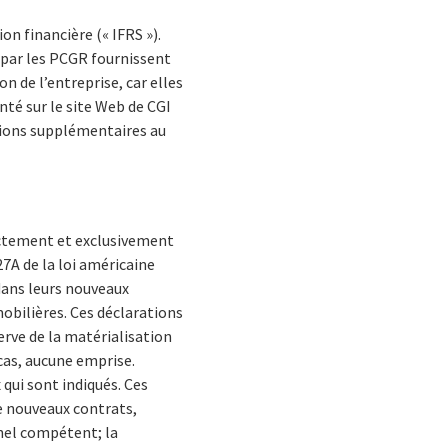
n financière (« IFRS »).
 par les PCGR fournissent
on de l’entreprise, car elles
té sur le site Web de CGI
tions supplémentaires au
ectement et exclusivement
27A de la loi américaine
 dans leurs nouveaux
mobilières. Ces déclarations
erve de la matérialisation
 cas, aucune emprise.
qui sont indiqués. Ces
e nouveaux contrats,
onnel compétent; la