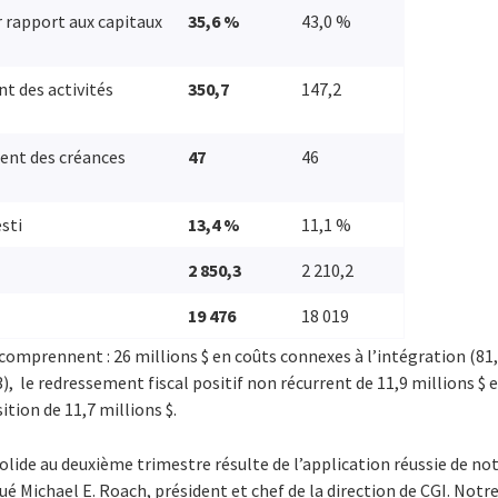
r rapport aux capitaux
35,6 %
43,0 %
nt des activités
350,7
147,2
ent des créances
47
46
sti
13,4 %
11,1 %
2 850,3
2 210,2
19 476
18 019
comprennent : 26 millions $ en coûts connexes à l’intégration (81,
, le redressement fiscal positif non récurrent de 11,9 millions $ e
sition de 11,7 millions $.
lide au deuxième trimestre résulte de l’application réussie de not
qué Michael E. Roach, président et chef de la direction de CGI. Notr