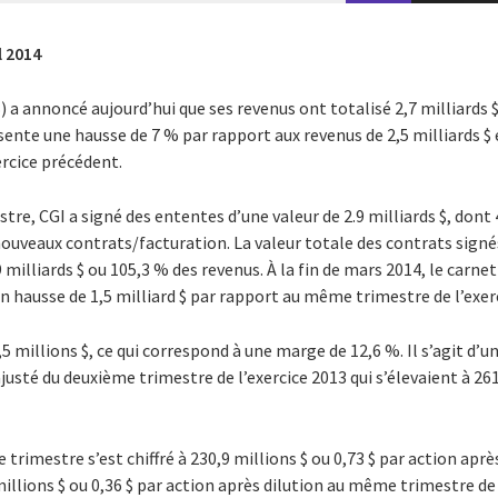
l 2014
IB) a annoncé aujourd’hui que ses revenus ont totalisé 2,7 milliards
ésente une hausse de 7 % par rapport aux revenus de 2,5 milliards $
ercice précédent.
tre, CGI a signé des ententes d’une valeur de 2.9 milliards $, don
nouveaux contrats/facturation. La valeur totale des contrats signé
9 milliards $ ou 105,3 % des revenus. À la fin de mars 2014, le car
, en hausse de 1,5 milliard $ par rapport au même trimestre de l’exe
,5 millions $, ce qui correspond à une marge de 12,6 %. Il s’agit d’
sté du deuxième trimestre de l’exercice 2013 qui s’élevaient à 261
trimestre s’est chiffré à 230,9 millions $ ou 0,73 $ par action après
lions $ ou 0,36 $ par action après dilution au même trimestre de 