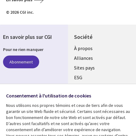
© 2026 CGI inc.
En savoir plus sur CGI
Société
À propos
Pour ne rien manquer
Alliances
Abonnement
Sites pays
ESG
Nos bureaux
Suivez-nous
Consentement à l'utilisation de cookies
Fusions
Nous utilisons nos propres témoins et ceux de tiers afin de vous
Social
Salle de presse
garantir un site Web fluide et sécurisé. Certains sont nécessaires au
Media
bon fonctionnement de notre site Web et sont activés par défaut.
Global
D’autres sont facultatifs et ne sont activés qu’avec votre
FR
consentement afin d’améliorer votre expérience de navigation.
Ressources
Support
Vous pouvez accepter tous ces témoins, aucun ou certains d’entre