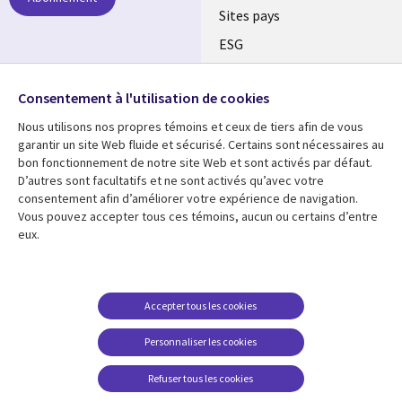
Sites pays
ESG
Nos bureaux
Suivez-nous
Consentement à l'utilisation de cookies
Fusions
Nous utilisons nos propres témoins et ceux de tiers afin de vous
Social
Salle de presse
garantir un site Web fluide et sécurisé. Certains sont nécessaires au
Media
bon fonctionnement de notre site Web et sont activés par défaut.
Global
D’autres sont facultatifs et ne sont activés qu’avec votre
FR
consentement afin d’améliorer votre expérience de navigation.
Ressources
Support
Vous pouvez accepter tous ces témoins, aucun ou certains d’entre
eux.
Articles
Accessibilité
Blogues
Données Personnelles
Études de cas
Restrictions et
Accepter tous les cookies
conditions juridiques
Événements
Personnaliser les cookies
Carrières FAQ
Baladodiffusions
Centre de gestion des
Refuser tous les cookies
Vidéos
témoins