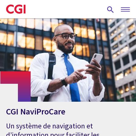
Skip
to
main
content
CGI NaviProCare
Un système de navigation et
d’information pour faciliter les