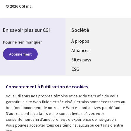
© 2026 CGI inc.
En savoir plus sur CGI
Société
À propos
Pour ne rien manquer
Alliances
Abonnement
Sites pays
ESG
Nos bureaux
Suivez-nous
Consentement à l'utilisation de cookies
Fusions
Nous utilisons nos propres témoins et ceux de tiers afin de vous
Social
Salle de presse
garantir un site Web fluide et sécurisé. Certains sont nécessaires au
Media
bon fonctionnement de notre site Web et sont activés par défaut.
Global
D’autres sont facultatifs et ne sont activés qu’avec votre
FR
consentement afin d’améliorer votre expérience de navigation.
Ressources
Support
Vous pouvez accepter tous ces témoins, aucun ou certains d’entre
eux.