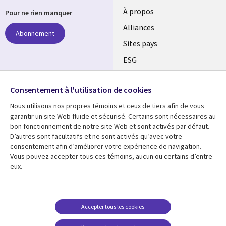
À propos
Pour ne rien manquer
Alliances
Abonnement
Sites pays
ESG
Nos bureaux
Suivez-nous
Consentement à l'utilisation de cookies
Fusions
Nous utilisons nos propres témoins et ceux de tiers afin de vous
Social
Salle de presse
garantir un site Web fluide et sécurisé. Certains sont nécessaires au
Media
bon fonctionnement de notre site Web et sont activés par défaut.
Global
D’autres sont facultatifs et ne sont activés qu’avec votre
FR
consentement afin d’améliorer votre expérience de navigation.
Ressources
Support
Vous pouvez accepter tous ces témoins, aucun ou certains d’entre
eux.
Articles
Accessibilité
Blogues
Données Personnelles
Études de cas
Restrictions et
Accepter tous les cookies
conditions juridiques
Événements