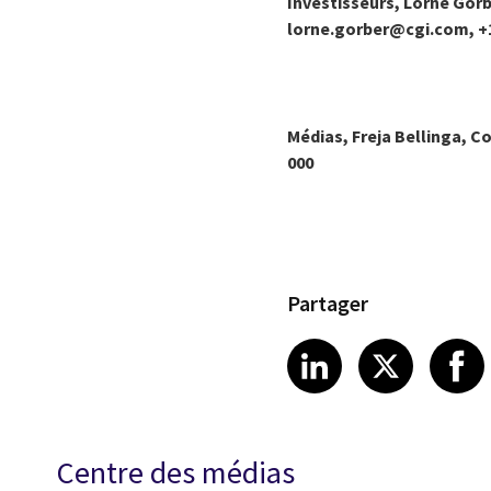
Investisseurs, Lorne Gorb
lorne.gorber@cgi.com, +1
Médias, Freja Bellinga, C
000
Partager
Share article
Share art
Shar
LinkedIn
X
Centre des médias