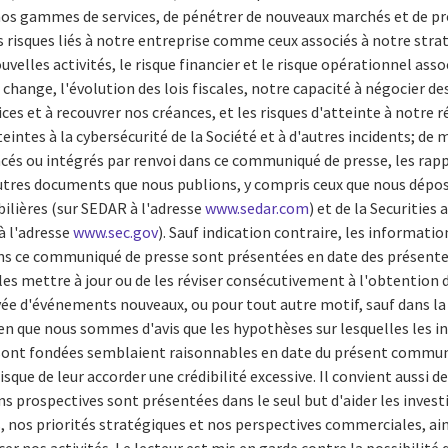
 nos gammes de services, de pénétrer de nouveaux marchés et de pr
es risques liés à notre entreprise comme ceux associés à notre strat
uvelles activités, le risque financier et le risque opérationnel ass
e change, l'évolution des lois fiscales, notre capacité à négocier 
vices et à recouvrer nos créances, et les risques d'atteinte à notre 
teintes à la cybersécurité de la Société et à d'autres incidents; d
cés ou intégrés par renvoi dans ce communiqué de presse, les rap
 autres documents que nous publions, y compris ceux que nous dépo
ilières (sur SEDAR à l'adresse
www.sedar.com
) et de la Securiti
à l'adresse
www.sec.gov
). Sauf indication contraire, les informati
s ce communiqué de presse sont présentées en date des présentes
les mettre à jour ou de les réviser consécutivement à l'obtention
ée d'événements nouveaux, ou pour tout autre motif, sauf dans la 
ien que nous sommes d'avis que les hypothèses sur lesquelles les 
sont fondées semblaient raisonnables en date du présent communi
isque de leur accorder une crédibilité excessive. Il convient aussi d
s prospectives sont présentées dans le seul but d'aider les investi
 nos priorités stratégiques et nos perspectives commerciales, ain