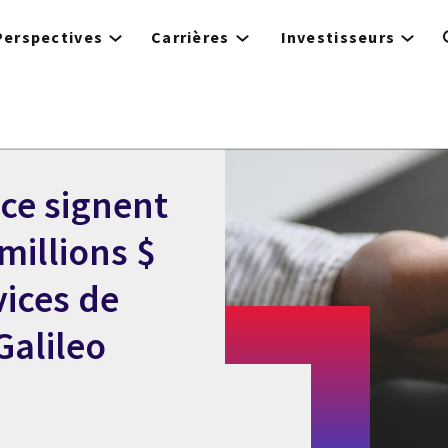
Perspectives
Carrières
Investisseurs
ace signent
millions $
vices de
Galileo