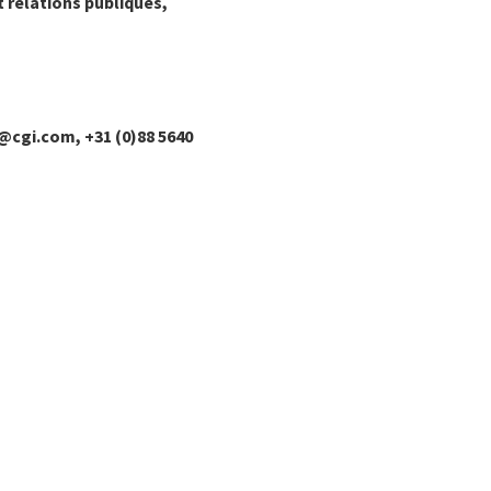
t relations publiques,
@cgi.com, +31 (0)88 5640