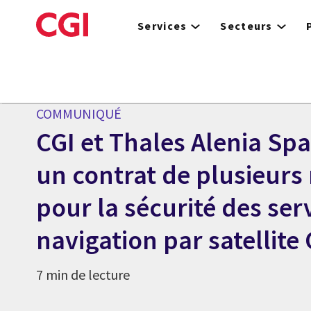
Skip
to
Services
Secteurs
main
content
Centre des médias
COMMUNIQUÉ
CGI et Thales Alenia Sp
un contrat de plusieurs 
pour la sécurité des ser
navigation par satellite 
7 min de lecture