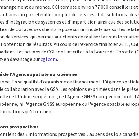
n management au monde. CGI compte environ 77 000 conseillers et 
nt ainsi un portefeuille complet de services et de solutions : des 
s d'intégration de systèmes et d'impartition ainsi que des soluti
tion de CGI avec ses clients repose sur un modèle axé sur les relat
n de services, qui permet aux clients de réaliser la transformatio
l'obtention de résultats. Au cours de l'exercice financier 2018, CG
nadiens. Les actions de CGI sont inscrites à la Bourse de
Toronto
(G
z-en davantage sur
cgi.com
.
é de l'Agence spatiale européenne
enne. En sa qualité d'organisme de financement, L'Agence spatial
 de collaboration avec la GSA. Les opinions exprimées dans le pré
cielle de l'Union européenne, de l'Agence GNSS européenne ou de l
opéenne, ni l'Agence GNSS européenne ou l'Agence spatiale europ
formations qu'il contient.
ions prospectives
ntient des « informations prospectives » au sens des lois canadie