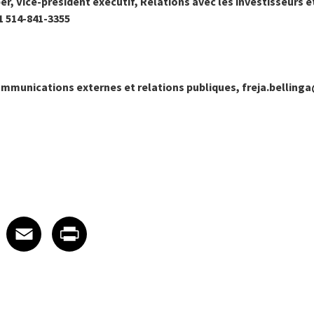
er, Vice-président exécutif, Relations avec les investisseurs e
 514-841-3355
ommunications externes et relations publiques, freja.bellinga
 on LinkedIn
icle on X
e article on Facebook
Share article on Email
Share article on Print
Facebook
Email
Print