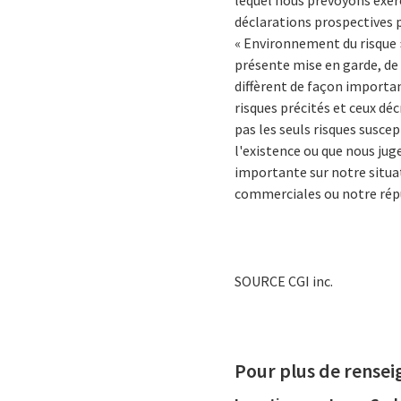
lequel nous prévoyons exerc
déclarations prospectives p
« Environnement du risque »
présente mise en garde, de 
diffèrent de façon importan
risques précités et ceux dé
pas les seuls risques susce
l'existence ou que nous ju
importante sur notre situat
commerciales ou notre rép
SOURCE CGI inc.
Pour plus de rense