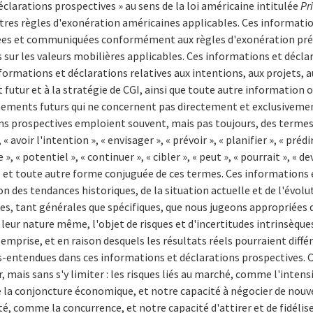
éclarations prospectives » au sens de la loi américaine intitulée
Pr
tres règles d'exonération américaines applicables. Ces informatio
ées et communiquées conformément aux règles d'exonération prév
sur les valeurs mobilières applicables. Ces informations et décla
rmations et déclarations relatives aux intentions, aux projets, a
futur et à la stratégie de CGI, ainsi que toute autre information o
nements futurs qui ne concernent pas directement et exclusivement
ns prospectives emploient souvent, mais pas toujours, des termes
« avoir l'intention », « envisager », « prévoir », « planifier », « prédire
e », « potentiel », « continuer », « cibler », « peut », « pourrait », « d
et toute autre forme conjuguée de ces termes. Ces informations 
n des tendances historiques, de la situation actuelle et de l'évolut
es, tant générales que spécifiques, que nous jugeons appropriées 
 leur nature même, l'objet de risques et d'incertitudes intrinsèques
mprise, et en raison desquels les résultats réels pourraient diff
-entendues dans ces informations et déclarations prospectives. Ce
 mais sans s'y limiter : les risques liés au marché, comme l'intensi
 de la conjoncture économique, et notre capacité à négocier de nouv
vité, comme la concurrence, et notre capacité d'attirer et de fidél