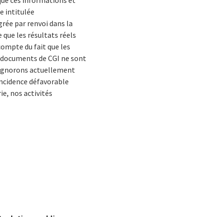
 que ces informations et
e intitulée
grée par renvoi dans la
 que les résultats réels
compte du fait que les
es documents de CGI ne sont
s ignorons actuellement
incidence défavorable
ie, nos activités