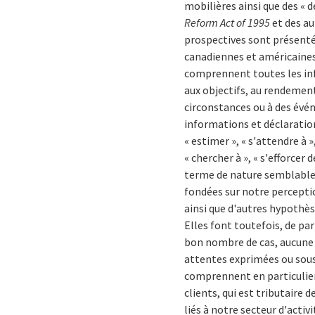
mobilières ainsi que des « d
Reform Act of 1995
et des au
prospectives sont présent
canadiennes et américaines 
comprennent toutes les info
aux objectifs, au rendement 
circonstances ou à des évé
informations et déclaratio
« estimer », « s'attendre à », 
« chercher à », « s'efforcer d
terme de nature semblable 
fondées sur notre perceptio
ainsi que d'autres hypothès
Elles font toutefois, de par
bon nombre de cas, aucune e
attentes exprimées ou sous
comprennent en particulier,
clients, qui est tributaire
liés à notre secteur d'acti