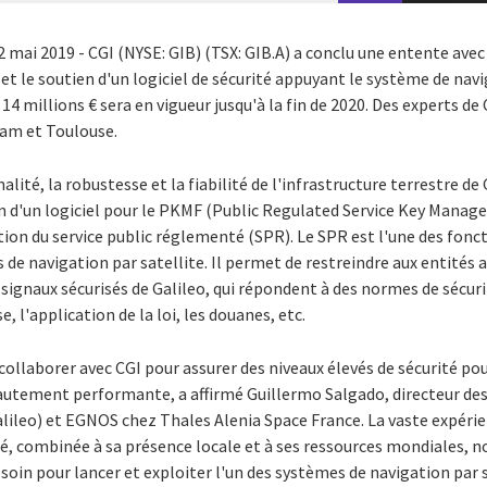
 2 mai 2019 - CGI (NYSE: GIB) (TSX: GIB.A) a conclu une entente ave
et le soutien d'un logiciel de sécurité appuyant le système de navi
 14 millions € sera en vigueur jusqu'à la fin de 2020. Des experts de 
dam
et Toulouse.
lité, la robustesse et la fiabilité de l'infrastructure terrestre de G
n d'un logiciel pour le PKMF (Public Regulated Service Key Manage
stion du service public réglementé (SPR). Le SPR est l'une des fonc
 de navigation par satellite. Il permet de restreindre aux entités a
signaux sécurisés de Galileo, qui répondent à des normes de sécuri
, l'application de la loi, les douanes, etc.
collaborer avec CGI pour assurer des niveaux élevés de sécurité pou
 hautement performante, a affirmé
Guillermo Salgado
, directeur 
lileo) et EGNOS chez Thales Alenia Space France. La vaste expéri
té, combinée à sa présence locale et à ses ressources mondiales, 
oin pour lancer et exploiter l'un des systèmes de navigation par s