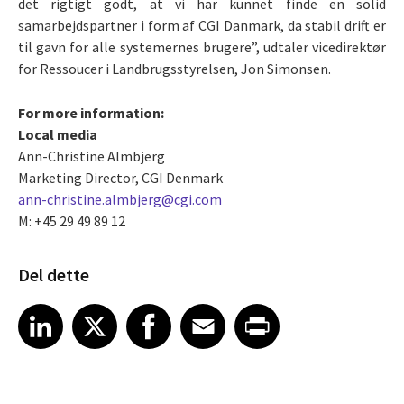
det rigtigt godt, at vi har kunnet finde en solid
samarbejdspartner i form af CGI Danmark, da stabil drift er
til gavn for alle systemernes brugere”, udtaler vicedirektør
for Ressoucer i Landbrugsstyrelsen, Jon Simonsen.
For more information:
Local media
Ann-Christine Almbjerg
Marketing Director, CGI Denmark
ann-christine.almbjerg@cgi.com
M: +45 29 49 89 12
Del dette
Share article on LinkedIn
Share article on X
Share article on Facebook
Share article on Email
Share article on Print
LinkedIn
X
Facebook
Email
Print