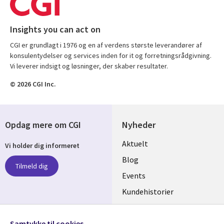
Insights you can act on
CGI er grundlagt i 1976 og en af verdens største leverandører af
konsulentydelser og services inden for it og forretningsrådgivning.
Vi leverer indsigt og løsninger, der skaber resultater.
© 2026 CGI Inc.
Opdag mere om CGI
Nyheder
Useful
Aktuelt
Vi holder dig informeret
links
Blog
Tilmeld dig
DENMARK
Events
Kundehistorier
Videoer
Følg os
Samtykke til cookies