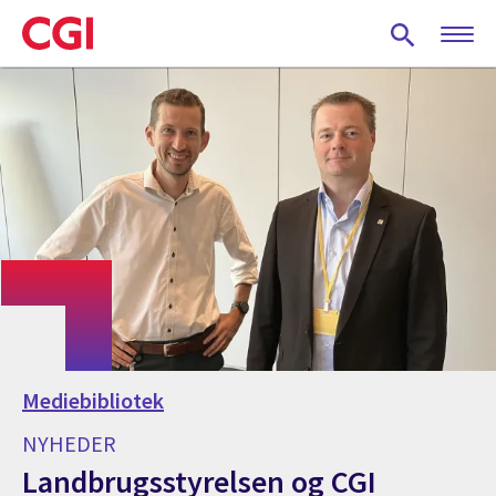
Skip
to
main
content
Mediebibliotek
NYHEDER
Landbrugsstyrelsen og CGI