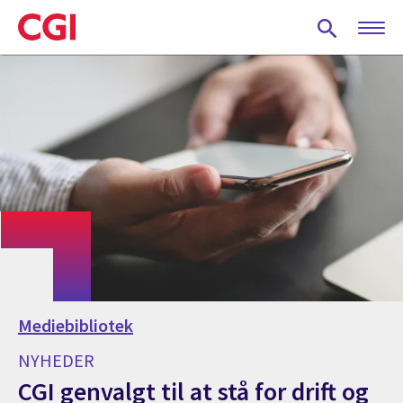
Skip
to
main
content
Mediebibliotek
NYHEDER
CGI genvalgt til at stå for drift og