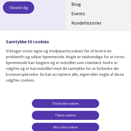
links
Blog
Tilmeld dig
DENMARK
Events
Kundehistorier
Videoer
Følg os
Samtykke til cookies
Social
Vi bruger vores egne og tredjepartscookies for at levere en
Media
problemfri og sikker hjemmeside. Nogle er nødvendige for at vores
DENMARK
hjemmeside kan fungere og er indstillet som standard. Andre er
valgfrie og er kun indstillet med dit samtykke for at forbedre din
Se mere
Support
browseroplevelse. Du kan acceptere alle, ingen eller nogle af disse
valgfrie cookies.
Library
Legal
Artikler
Legal
Links
DENMARK
Blogs
Persondatapolitik
DENMARK
Events
Accessibility
Tillad alle cookies
Kundehistorier
Suppliers
Tilpas cookies
Nyheder
Change consent
Afvis alle cookies
Viewpoints