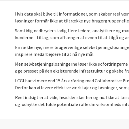
Hvis data skal blive til informationer, som skaber reel væ
løsninger formår ikke at tiltrække nye brugergrupper eller
Samtidig nedbryder stadig flere ledere, analytikere og ma
kunderne - tiltag, som afhænger af evnen til at tilgå og an
En række nye, mere brugervenlige selvbetjeningsløsninger e
inspirere medarbejdere til at nå nye mål.
Men selvbetjeningsløsningerne løser ikke udfordringerne me
øge presset på den eksisterende infrastruktur og skabe fr
I CGI har vi mere end 15 års erfaring med Collaborative 
Derfor kan vi levere effektive værktøjer og løsninger, som g
Reel indsigt er at vide, hvad der sker her og nu. Ikke at l
og udnytte det fulde potentiale i alle din virksomheds in