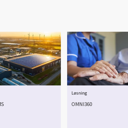
Løsning
MS
OMNI360