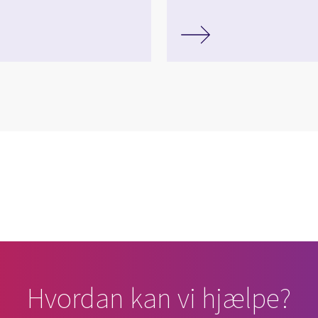
cebook
n Email
cle on Print
Hvordan kan vi hjælpe?