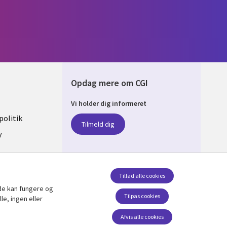
Opdag mere om CGI
Vi holder dig informeret
ARK
olitik
Tilmeld dig
y
sent
Tillad alle cookies
de kan fungere og
Følg os
Tilpas cookies
le, ingen eller
Social Media DENMARK
Afvis alle cookies