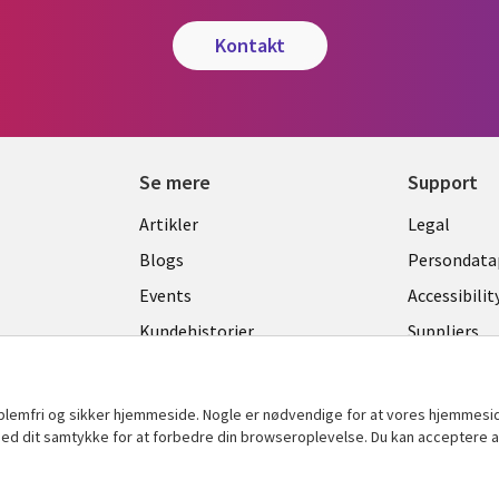
kontakt
Se mere
Support
Library
Legal
Artikler
Legal
Links
DENM
Blogs
Persondatap
K
DENMARK
Events
Accessibilit
Kundehistorier
Suppliers
Nyheder
Change con
Viewpoints
oblemfri og sikker hjemmeside. Nogle er nødvendige for at vores hjemmesi
t med dit samtykke for at forbedre din browseroplevelse. Du kan acceptere al
Se flere