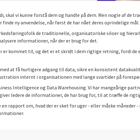
rdi, skal vi kunne forstå dem og handle på dem. Men nogle af de t
 finde ny anvendelse, når først de har nået deres oprindelige mål.
rkedsføringsfolk de traditionelle, organisatoriske siloer og hier
alysere informationer, når der er brug for det.
r kommet til, og det er et skridt i dem rigtige retning, fordi de
d at få hurtigere adgang til data, sikre en konsistent datakvalite
ustration internt i organisationen med lange svartider på forespø
Business Intelligence og Data Warehousing. Vi har mangeårige par
iver ledere de informationer, de har brug for, til at træffe de rigt
æse en rapport om, hvad der er sket for uger - eller måske måneder -
formationer.