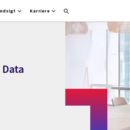
Indsigt
Karriere
g Data