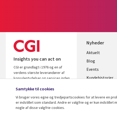
Nyheder
Useful
Aktuelt
Insights you can act on
links
Blog
CGI er grundlagt i 1976 og en af
DENMAR
Events
verdens største leverandører af
Kundehistorier
konsulentydelser og services inden
for it og forretningsrådgivning. Vi
Videoer
Samtykke til cookies
leverer indsigt og løsninger, der
skaber resultater.
Vi bruger vores egne og tredjepartscookies for at levere en pr
er indstillet som standard. Andre er valgfrie og er kun indstille
nogle af disse valgfrie cookies.
© 2026 CGI Inc.