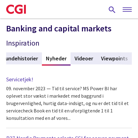
Skip
to
main
content
Banking and capital markets
Inspiration
Kundehistorier
Nyheder
(active tab)
Videoer
Viewpoints
Servicetjek!
09. november 2023
Tid til service? MS Power BI har
oplevet stor vækst i markedet med baggrund i
brugervenlighed, hurtig data-indsigt, og nu er det tid til et
servicecheck Book en tid til en uforpligtende 1 til 1
konsultation med en af vores...