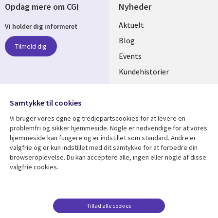
Opdag mere om CGI
Nyheder
Useful
Aktuelt
Vi holder dig informeret
links
Blog
Tilmeld dig
DENMARK
Events
Kundehistorier
Videoer
Følg os
Samtykke til cookies
Social
Vi bruger vores egne og tredjepartscookies for at levere en
Media
problemfri og sikker hjemmeside. Nogle er nødvendige for at vores
DENMARK
hjemmeside kan fungere og er indstillet som standard. Andre er
valgfrie og er kun indstillet med dit samtykke for at forbedre din
Se mere
Support
browseroplevelse. Du kan acceptere alle, ingen eller nogle af disse
valgfrie cookies.
Library
Legal
Artikler
Legal
Links
DENMARK
Blogs
Persondatapolitik
DENMARK
Events
Accessibility
Tillad alle cookies
Kundehistorier
Suppliers