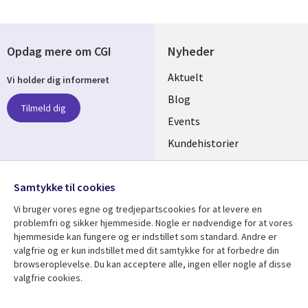
Opdag mere om CGI
Nyheder
Useful
Aktuelt
Vi holder dig informeret
links
Blog
Tilmeld dig
DENMARK
Events
Kundehistorier
Videoer
Følg os
Samtykke til cookies
Social
Vi bruger vores egne og tredjepartscookies for at levere en
Media
problemfri og sikker hjemmeside. Nogle er nødvendige for at vores
DENMARK
hjemmeside kan fungere og er indstillet som standard. Andre er
valgfrie og er kun indstillet med dit samtykke for at forbedre din
Se mere
Support
browseroplevelse. Du kan acceptere alle, ingen eller nogle af disse
valgfrie cookies.
Library
Legal
Artikler
Legal
Blogs
Persondatapolitik