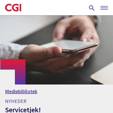
Skip
to
main
content
Mediebibliotek
NYHEDER
Servicetjek!