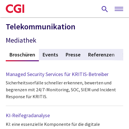
Skip
to
main
content
Telekommunikation
Mediathek
s
Broschüren
(active tab)
Events
Presse
Referenzen
St
Managed Security Services für KRITIS-Betreiber
Sicherheitsvorfälle schneller erkennen, bewerten und
begrenzen mit 24/7-Monitoring, SOC, SIEM und Incident
Response für KRITIS.
KI-Reifegradanalyse
KI: eine essenzielle Komponente für die digitale