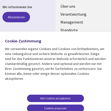
Useful
Über uns
Wir informieren Sie
links
Verantwortung
Abonnieren
GERMANY
Management
Standorte
Allianzen
Folgen Sie uns
Cookie-Zustimmung
Merger
Wir verwenden eigene Cookies und Cookies von Drittanbietern, um
Social
eine reibungslose und sichere Website zu gewährleisten. Einige
Media
sind für das Funktionieren unserer Website erforderlich und werden
GERMANY
standardmäßig gesetzt. Andere sind optional und werden nur mit
Ihrer Zustimmung gesetzt, um Ihr Surferlebnis zu verbessern. Sie
Mediathek
Rechtliches
können alle, keine oder einige dieser optionalen Cookies
akzeptieren.
Library
Legal
Aktuelles
Allgemeine
Geschäftsbedingungen
Links
GERMANY
Artikel
Beschwerden/Hinweise
GERMANY
Blogs
Alle Cookies akzeptieren
Compliance
Events
Cookies anpassen
Datenschutz