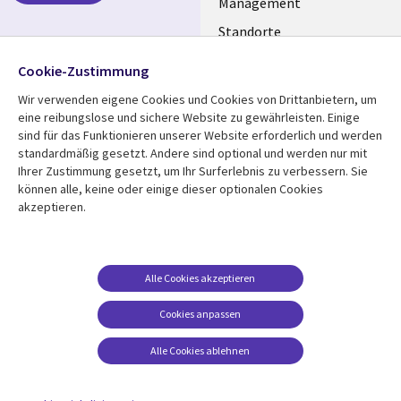
GERMANY
Management
Standorte
Allianzen
Folgen Sie uns
Cookie-Zustimmung
Merger
Wir verwenden eigene Cookies und Cookies von Drittanbietern, um
Social
eine reibungslose und sichere Website zu gewährleisten. Einige
Media
sind für das Funktionieren unserer Website erforderlich und werden
GERMANY
standardmäßig gesetzt. Andere sind optional und werden nur mit
Ihrer Zustimmung gesetzt, um Ihr Surferlebnis zu verbessern. Sie
Mediathek
Rechtliches
können alle, keine oder einige dieser optionalen Cookies
akzeptieren.
Library
Legal
Aktuelles
Allgemeine
Geschäftsbedingungen
Links
GERMANY
Artikel
Beschwerden/Hinweise
GERMANY
Blogs
Alle Cookies akzeptieren
Compliance
Events
Cookies anpassen
Datenschutz
Podcasts
Impressum
Alle Cookies ablehnen
Presse
Cookie-Einstellungen
Standpunkt